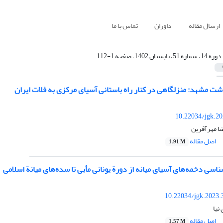
ارسال مقاله
داوران
تماس با ما
دوره 14، شماره 51، تابستان 1402، صفحه 1-112
شت مشهد: منزلگاهی در کنار راه باستانی آسیای مرکزی به فلات ایران
10.22034/jgk.20
ا مهرآفرین
اصل مقاله
1.91 M
اسی دخمه‌های آسیای میانه از دورة یونانی مأبی تا سده‌های میانة‌ اسلامی
10.22034/jgk.2023.
نیا
اصل مقاله
1.57 M