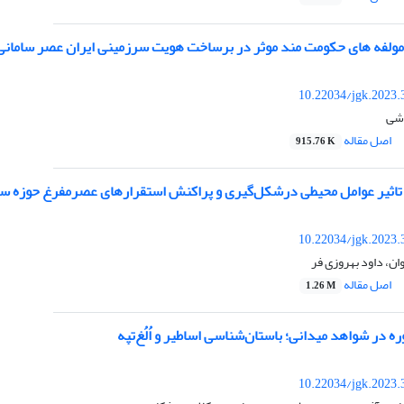
ولفه های حکومت مند موثر در برساخت هویت سرزمینی ایران عصر سامانی
10.22034/jgk.2023.
شی
اصل مقاله
915.76 K
 تاثیر عوامل محیطی درشکل‌گیری و پراکنش استقرارهای عصرمفرغ حوزه
10.22034/jgk.2023.
ن، داود بهروزی فر
اصل مقاله
1.26 M
ه در شواهد میدانی؛ باستان‌شناسی اساطیر و اُلُغ‌تپه
10.22034/jgk.2023.