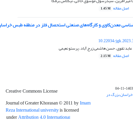
ا مهرآفرین، سیدرسول موسوی حاجی، نیکلاس برفکا
اصل مقاله
1.45 M
ناسی معدن‌کاوی و کارگاه‌های صنعتی استحصال فلز در منطقه طبس خراسا
10.22034/jgk.2023.
عابد تقوی، حسن هاشمی زرج آباد، پرستو نعیمی
اصل مقاله
2.15 M
1403-11-04
Creative Commons License
خراسان بزرگ در
Journal of Greater Khorasan
Imam
© 2011 by
Reza International university
is licensed
l
under
Attribution 4.0 Internationa