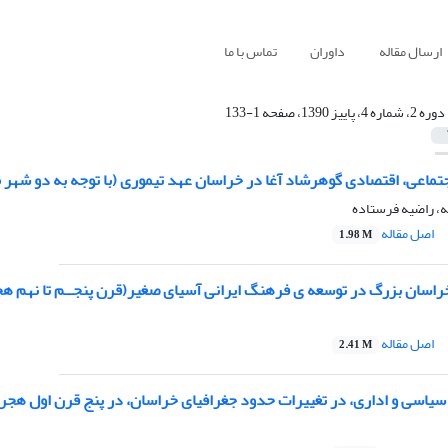
ارسال مقاله
داوران
تماس با ما
دوره 2، شماره 4، پاییز 1390، صفحه 1-133
ماعی، اقتصادی گوهرشاد آغا در خراسان عهد تیموری (با توجه به دو شهر
، راضیه فرستاده
اصل مقاله
1.98 M
اسان بزرگ در توسعه ی فرهنگ ایرانی آسیای صغیر(قرن پنجــم تا نهم ه
اصل مقاله
2.41 M
یاسی و اداری، در تغییرات حدود جغرافیای خراسان، در پنج قرن اول هجر