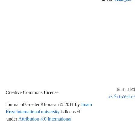
1403-11-04
Creative Commons License
خراسان بزرگ در
Journal of Greater Khorasan
Imam
© 2011 by
Reza International university
is licensed
l
under
Attribution 4.0 Internationa