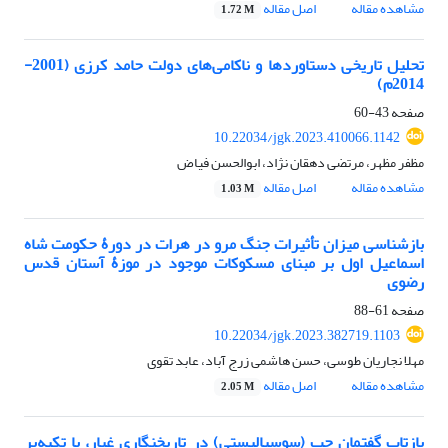
مشاهده مقاله
اصل مقاله
1.72 M
تحلیل تاریخی دستاوردها و ناکامی‌های دولت حامد کرزی (2001-
2014م)
صفحه
43-60
10.22034/jgk.2023.410066.1142
مظفر مظهر، مرتضی دهقان نژاد، ابوالحسن فیاض
مشاهده مقاله
اصل مقاله
1.03 M
بازشناسی میزان تأثیرات جنگ مرو در هرات در دورۀ حکومت شاه
اسماعیل اول بر مبنای مسکوکات موجود در موزۀ آستان قدس
رضوی
صفحه
61-88
10.22034/jgk.2023.382719.1103
مهلا نجاریان طوسی، حسن هاشمی زرج آباد، عابد تقوی
مشاهده مقاله
اصل مقاله
2.05 M
بازتاب گفتمان چپ (سوسیالیستی) در تاریخ­نگاری غبار، با تکیه‌بر