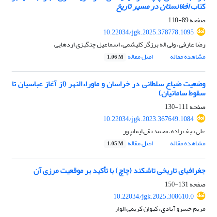
کتاب
افغانستان در مسیر تاریخ
صفحه
89-110
10.22034/jgk.2025.378778.1095
رضا عارفی، ولی اله برزگر کلیشمی، اسماعیل چنگیزی اردهایی
مشاهده مقاله
اصل مقاله
1.06 M
وضعیت ضیاع سلطانی در خراسان و ماوراءالنهر (از آغاز عباسیان تا
سقوط سامانیان)
صفحه
111-130
10.22034/jgk.2023.367649.1084
علی نجف زاده، محمد تقی ایمانپور
مشاهده مقاله
اصل مقاله
1.05 M
جغرافیای تاریخی تاشکند (چاچ) با تأکید بر موقعیت مرزی آن
صفحه
131-150
10.22034/jgk.2025.308610.0
مریم خسرو آبادی، کیوان کریمی الوار