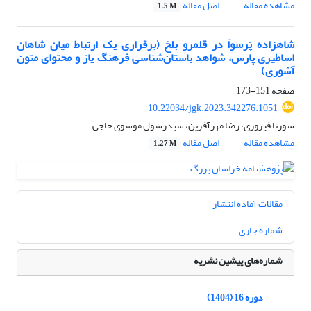
مشاهده مقاله
اصل مقاله
1.5 M
شاهزاده پَرسواَ در قلمرو بلخ (برقراری یک ارتباط میان شاهان
اساطیری پارس، شواهد باستان‌شناسی فرهنگ یاز و محتوای متون
آشوری)
صفحه
151-173
10.22034/jgk.2023.342276.1051
سورنا فیروزی، رضا مهرآفرین، سیدرسول موسوی حاجی
مشاهده مقاله
اصل مقاله
1.27 M
مقالات آماده انتشار
شماره جاری
شماره‌های پیشین نشریه
دوره 16 (1404)