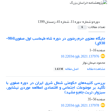
دوره و شماره:
دوره 11، شماره 41، زمستان 1399
تعداد مقالات:
6
جایگاه معنوی حرم رضوی در دوره شاه طهماسب اول صفوی(984-
930ق)
صفحه
16-1
10.22034/jgk.2021.137976
محمود مهمان نواز
مشاهده مقاله
اصل مقاله
1.63 M
بررسی کتیبه‌های حکومتی شمال شرق ایران در دوره صفوی با
تأکید بر موضوعات اجتماعی و اقتصادی (مطالعه موردی نیشابور،
سبزوار، تربت جام و مشهد)
صفحه
56-35
10.22034/jgk.2021.137978