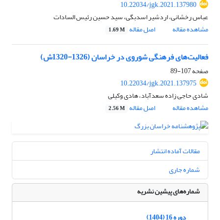
10.22034/jgk.2021.137980
عباس رخشانی، اردشیر اسدبگی، سید حسین رئیس السادات
مشاهده مقاله
اصل مقاله
1.69 M
فعالیت‌های فرهنگی شوروی در خراسان (1326-1320ش)
صفحه
107-89
10.22034/jgk.2021.137975
شادی حاجی زاده سعدآباد، هادی وکیلی
مشاهده مقاله
اصل مقاله
2.56 M
مقالات آماده انتشار
شماره جاری
شماره‌های پیشین نشریه
دوره 16 (1404)