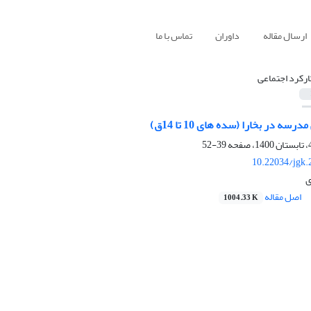
ارسال مقاله
داوران
تماس با ما
ارکرد اجتماعی
سه در بخارا (سده های 10 تا 14ق)
39-52
10.22034/jgk.
ی
اصل مقاله
1004.33 K