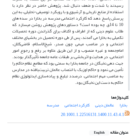
رسیدند با شدت و ضعف دنبال شد. پژوهش حاضر در نظر دارد با
استفاده از منابع تاریخی و آرشیوی و با رویکرد توصیفی-تحلیلی، به این
پرسش پاسخ دهد که کارکرد اجتماعی مدرسه در بخارا در سده ­های
10 تا 14ق چه بوده است؟ دستاوردهای پژوهش­ روشن می­سازد که
طلاب علوم دینی که از اطراف و اکناف برای گذراندن دوره تحصیلات
تکمیلی به بخارا می­ آمدند، پس از طی دوره تحصیل در بخش­های مختلف
اجتماعی و در مناصب مهمی چون صدر، شیخ‌الاسلام، قاضی‌کلان،
امام‌جمعه و غیره منصوب و از این طریق علاوه بر رفع و رجوع امور
اجتماعی، در هدایت و اثربخشی بر طبقات عامه جامعه تأثیرگذار بودند.
جهت­ دهی نخبگان در جامعه بخارا به سمتی بود که مطامع نظام حاکم را
تأمین می­ نمود و حاکم اوزبک با انتصاب عالمان تربیت‌یافته در مدارس
به مناصب مهم اجتماعی، درصدد تبلیغ و پیاده‌سازی ایدئولوژی نظام
حاکم به دست این نخبگان بود.
کلیدواژه‌ها
بخارا
عالمان دینی
کارکرد اجتماعی
مدرسه
20.1001.1.22516131.1400.11.43.4.1
عنوان مقاله
English