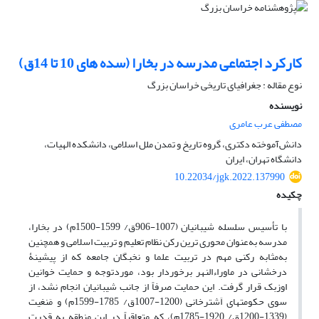
کارکرد اجتماعی مدرسه در بخارا (سده های 10 تا 14ق)
نوع مقاله : جغرافیای تاریخی خراسان بزرگ
نویسنده
مصطفی عرب عامری
دانش‌آموخته دکتری، گروه تاریخ و تمدن ملل اسلامی، دانشکده الهیات،
دانشگاه تهران، ایران
10.22034/jgk.2022.137990
چکیده
با تأسیس سلسله شیبانیان (1007-906ق/ 1599-1500م) در بخارا،
مدرسه به‌عنوان محوری­ ترین رکن نظام تعلیم و تربیت اسلامی و همچنین
به‌مثابه رکنی مهم در تربیت علما و نخبگان جامعه که از پیشینۀ
درخشانی در ماوراء­النهر برخوردار بود، موردتوجه و حمایت خوانین
اوزبک قرار گرفت. این حمایت صرفاً از جانب شیبانیان انجام نشد، از
سوی حکومت­های اَشترخانی (1200-1007ق/ 1785-1599م) و مَنغیت
(1339-1200ق/ 1920-1785م)، که متعاقباً در این منطقه به قدرت