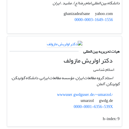
دانشگاه بین المللی امام رضا(ع). مشهد . ایران
yahoo.com
ghanizadeafsane
0000-0003-1649-1556
هیات تحریریه بین المللی
دکتر اولریش مازولف
اسلام شناسی
استاد گروه مطالعات ایران، مؤسسه مطالعات ایرانی، دانشگاه گوتینگن،
گوتینگن، آلمان
wwwuser.gwdguser.de/~umarzol/
gwdg.de
umarzol
0000-0001-6356-539X
h-index:
9