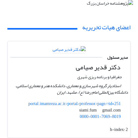
اعضای هیات تحریریه
مدیر مسئول
دکتر قدیر صیامی
جغرافیا و برنامه ریزی شهری
استادیار گروه شهرسازی و معماری، دانشکده هنر و معماری اسلامی،
دانشگاه بین‌المللی امام رضا (ع)، مشهد، ایران
portal.imamreza.ac.ir/portal/professor/page/?id=251
gmail.com
siami.fum
0000-0001-7069-8019
h-index:
2