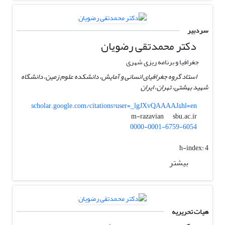
سردبیر
دکتر محمدتقی رضویان
جغرافیا و برنامه ریزی شهری
استاد گروه جغرافیای انسانی و آمایش، دانشکده علوم زمین، دانشگاه
شهید بهشتی، تهران، ایران
scholar.google.com/citations?user=_lgJXvQAAAAJ&hl=en
sbu.ac.ir
m-razavian
0000-0001-6759-6054
h-index:
4
بیشتر
هیات تحریریه