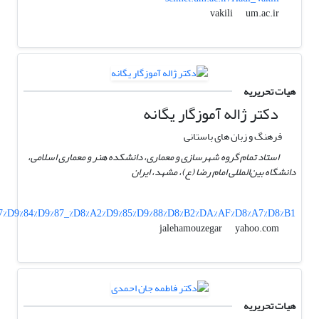
um.ac.ir
vakili
هیات تحریریه
دکتر ژاله آموزگار یگانه
فرهنگ و زبان های باستانی
استاد تمام گروه شهرسازی و معماری، دانشکده هنر و معماری اسلامی،
دانشگاه بین‌المللی امام رضا (ع)، مشهد، ایران
8%A7%D9%84%D9%87_%D8%A2%D9%85%D9%88%D8%B2%DA%AF%D8%A7%D8%B1
yahoo.com
jalehamouzegar
هیات تحریریه