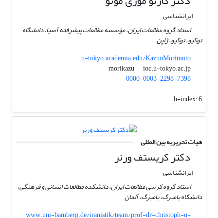
دکتر کازئو موری موتو
ایرانشناسی
استاد گروه مطالعات ایران، مؤسسه مطالعات پیشرفته آسیا، دانشگاه
توکیو، توکیو، ژاپن
u-tokyo.academia.edu/KazuoMorimoto
ioc.u-tokyo.ac.jp
morikazu
0000-0003-2298-7398
h-index:
6
هیات تحریریه بین المللی
دکتر کریستف ورنر
ایرانشناسی
استاد گروه کرسی مطالعات ایران، دانشکده مطالعات انسانی و فرهنگی،
دانشگاه بامبرگ، بامبرگ، آلمان
www.uni-bamberg.de/iranistik/team/prof-dr-christoph-u-