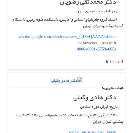
دکتر محمدتقی رضویان
جغرافیا و برنامه ریزی شهری
استاد گروه جغرافیای انسانی و آمایش، دانشکده علوم زمین، دانشگاه
شهید بهشتی، تهران، ایران
scholar.google.com/citations?user=_lgJXvQAAAAJ&hl=en
sbu.ac.ir
m-razavian
0000-0001-6759-6054
h-index:
4
هیات تحریریه
دکتر هادی وکیلی
تاریخ، ایران دوره اسلامی
دانشیار گروه تاریخ، دانشکده ادبیات و علوم انسانی، دانشگاه شهید
بهشتی، تهران، ایران
scimet.um.ac.ir/Hadi_Vakili