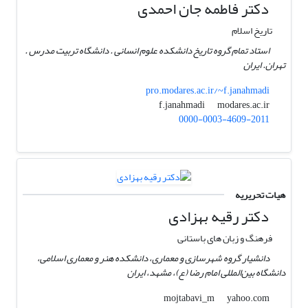
دکتر فاطمه جان احمدی
تاریخ اسلام
استاد تمام گروه تاریخ دانشکده علوم انسانی . دانشگاه تربیت مدرس .
تهران. ایران
pro.modares.ac.ir/~f.janahmadi
modares.ac.ir
f.janahmadi
0000-0003-4609-2011
هیات تحریریه
دکتر رقیه بهزادی
فرهنگ و زبان های باستانی
دانشیار گروه شهرسازی و معماری، دانشکده هنر و معماری اسلامی،
دانشگاه بین‌المللی امام رضا (ع)، مشهد، ایران
yahoo.com
mojtabavi_m