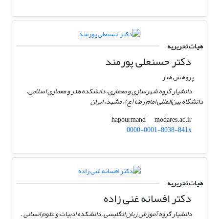
هیات تحریریه
دکتر حسنعلی پورمند
پژوهش هنر
دانشیار گروه شهرسازی و معماری، دانشکده هنر و معماری اسلامی،
دانشگاه بین‌المللی امام رضا (ع)، مشهد، ایران
modares.ac.ir
hapourmand
0000-0001-8038-841x
هیات تحریریه
دکتر افسانه غنی زاده
دانشیار گروه آموزش زبان انگلیسی. دانشکده ادبیات و علوم انسانی .