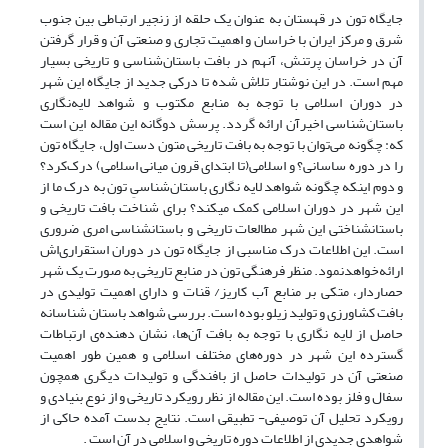
جایگاه تون در قهستان به عنوان یک حلقه از زنجیر ارتباطی بین جنوب
شرق و مرکز ایران با خراسان و اهمیت تجاری و صنعتی آن و قرار گرفتن
آن در خراسان پرتنش، آنهم در بافت باستان‌شناسی و تاریخی بسیار
مهم است. در این نوشتار تلاش شده تا درکی جدید از جایگاه این شهر
در دوران اسلامی ‌با توجه به منابع مکتوب و شواهد لایه‌نگاری
باستان‌شناسی اخیرآن ارائه گردد. پرسش دوگانه این مقاله این است
که: چگونه می‌توان با توجه به بافت تاریخی متون دست اول، جایگاه تون
را در دوره ساسانی؟ و اسلامی(تا ابتدای قرون میانی اسلامی) ‌درک‌کرد؟
و دوم اینکه چگونه شواهد لایه نگاری باستان‌شناسیِ تون به درک ما از
این شهر در دوران اسلامی‌ کمک میکند؟ برای شناخت بافت تاریخی و
باستانشناختی این شهر مطالعات تاریخی و باستانشناسی امری ضروری
است. این اطلاعات درک مناسبی از جایگاه تون در دوران استقراری‌اش
ارائه‌خواهد‌نمود. منظر فرهنگی تون در منابع تاریخی به صورت یک شهر
حصاردار، متکی بر منابع آب کاریز/ قنات و دارای اهمیت تولیدی در
بافت کشاورزی و تولید زیلو بوده است. بررسی شواهد باستان شناسانه
حاصل از لایه نگاری با توجه به بافت آن‌ها، نشان دهنده‌ی ارتباطات
گسترده این شهر در دوره‌های مختلف اسلامی‌ و همین طور اهمیت
صنعتی آن در تولیدات حاصل از بافندگی و تولیدات دیگری همچون
سفال و فلز بوده است. این مقاله از نظر رویکرد تاریخی و از نوع بنیادی و
رویکرد تحلیل آن توصیفی- تطبیقی است. نتایج بدست آمده حاکی از
شواهدی جدیدی از اطلاعات دوره تاریخی و اسلامی در آن است .