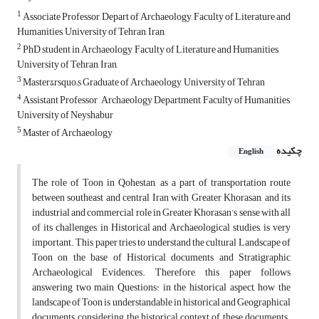
1
Associate Professor, Depart of Archaeology, Faculty of Literature and
Humanities, University of Tehran, Iran,
2
PhD student in Archaeology, Faculty of Literature and Humanities,
University of Tehran, Iran,
3
Master&rsquo;s Graduate of Archaeology, University of Tehran
4
Assistant Professor , Archaeology Department, Faculty of Humanities,
University of Neyshabur
5
Master of Archaeology
چکیده
English
The role of Toon in Qohestan, as a part of transportation route
between southeast and central Iran with Greater Khorasan, and its
industrial and commercial role in Greater Khorasan’s sense with all
of its challenges, in Historical and Archaeological studies, is very
important. This paper tries to understand the cultural Landscape of
Toon on the base of Historical documents and Stratigraphic
Archaeological Evidences. Therefore, this paper follows
answering two main Questions: in the historical aspect, how the
landscape of Toon is understandable in historical and Geographical
documents, considering the historical context of these documents.