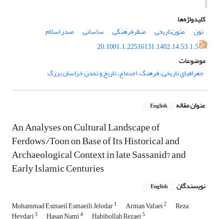
کلیدواژه‌ها
تون
متون‌تاریخی
منظرفرهنگی
ساسانی
صدر اسلام
20.1001.1.22516131.1402.14.53.1.5
موضوعات
جغرافیای تاریخی، فرهنگ، اجتماع، تاریخ و تمدن خراسان بزرگ
عنوان مقاله
English
An Analyses on Cultural Landscape of
Ferdows/Toon on Base of Its Historical and
Archaeological Context in late Sassanid? and
Early Islamic Centuries
نویسندگان
English
1
2
Mohammad Esmaeil Esmaeili Jelodar
Arman Vafaei
Reza
3
4
5
Heydari
Hasan Nami
Habibollah Rezaei