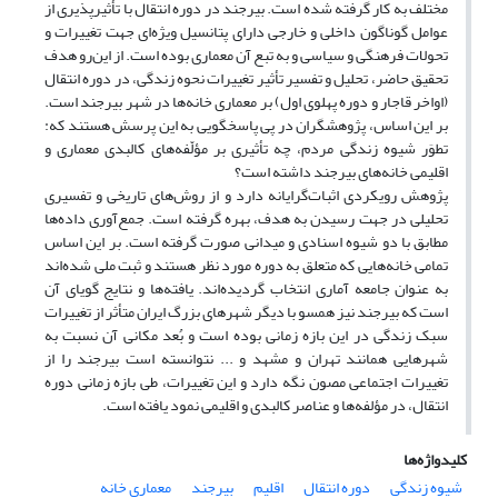
مختلف به کار گرفته شده است. بیرجند در دوره انتقال با تأثیرپذیری از
عوامل گوناگون داخلی و خارجی دارای پتانسیل ویژه‌ای جهت تغییرات و
تحولات فرهنگی و سیاسی و به تبع آن معماری بوده است. از این‌رو هدف
تحقیق حاضر، تحلیل و تفسیر تأثیر تغییرات نحوه زندگی، در دوره انتقال
(اواخر قاجار و دوره پهلوی اول) بر معماری خانه‌ها در شهر بیرجند است.
بر این اساس، پژوهشگران در پی پاسخگویی به این پرسش هستند که:
تطوَر شیوه زندگی مردم، چه تأثیری بر مؤلّفه‌های کالبدی معماری و
اقلیمی خانه‌های بیرجند داشته است؟
پژوهش رویکردی اثبات‌گرایانه دارد و از روش‌های تاریخی و تفسیری
تحلیلی در جهت رسیدن به هدف، بهره گرفته است. جمع‌آوری داده‌ها
مطابق با دو شیوه اسنادی و میدانی صورت گرفته است. بر این اساس
تمامی خانه‌هایی که متعلق به دوره مورد نظر هستند و ثبت ملی شده‌اند
به عنوان جامعه آماری انتخاب گردیده‌اند. یافته‌ها و نتایج گویای آن
است که بیرجند نیز همسو با دیگر شهرهای بزرگ ایران متأثر از تغییرات
سبک زندگی در این بازه زمانی بوده است و بُعد مکانی آن نسبت به
شهرهایی همانند تهران و مشهد و ... نتوانسته است بیرجند را از
تغییرات اجتماعی مصون نگه دارد و این تغییرات، طی بازه زمانی دوره
انتقال، در مؤلفه‌ها و عناصر کالبدی و اقلیمی نمود یافته است.
کلیدواژه‌ها
شیوه زندگی
دوره انتقال
اقلیم
بیرجند
معماری خانه