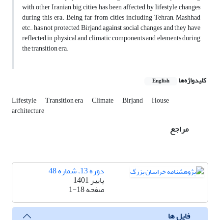
with other Iranian big cities has been affected by lifestyle changes
during this era. Being far from cities including Tehran, Mashhad
etc., has not protected Birjand against social changes and they have
reflected in physical and climatic components and elements during
the transition era.
کلیدواژه‌ها
English
Lifestyle
Transition era
Climate
Birjand
House
architecture
مراجع
دوره 13، شماره 48
پاییز 1401
صفحه
1-18
فایل ها