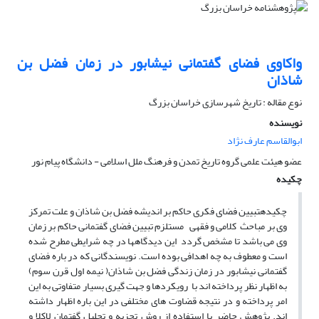
واکاوی فضای گفتمانی نیشابور در زمان فضل بن
شاذان
نوع مقاله : تاریخ شهرسازی خراسان بزرگ
نویسنده
ابوالقاسم عارف نژاد
عضو هیئت علمی گروه تاریخ تمدن و فرهنگ ملل اسلامی - دانشگاه پیام نور
چکیده
چکیدهتبیین فضای فکری حاکم بر اندیشه فضل بن شاذان و علت تمرکز
وی بر مباحث کلامی و فقهی مستلزم تبیین فضای گفتمانی حاکم بر زمان
وی می باشد تا مشخص گردد این دیدگاهها در چه شرایطی مطرح شده
است و معطوف به چه اهدافی بوده است. نویسندگانی که در باره فضای
گفتمانی نیشابور در زمان زندگی فضل بن شاذان( نیمه اول قرن سوم)
به اظهار نظر پرداخته اند با رویکردها و جهت گیری بسیار متفاوتی به این
امر پرداخته و در نتیجه قضاوت های مختلفی در این باره اظهار داشته
اند. پژوهش حاضر با استفاده از روش تجزیه و تحلیل گفتمان لاکلا و