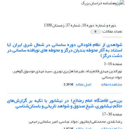
دوره و شماره:
دوره 10، شماره 37، زمستان 1398
تعداد مقالات:
6
شواهدی از نظام فئودالی دوره ساسانی در شمال شرق ایران (با
استناد به آثار محوطه بندیان درگز و محوطه های نویافته ساسانی در
دشت درگز)
صفحه
16-1
نورالدین مهدی قائم پناه، علیرضا هژبری نوبری، سید مهدی موسوی کوهپر،
جواد نیستانی
مشاهده مقاله
اصل مقاله
3.39 M
بررسی اقامتگاه امام رضا(ع) در نیشابور با تکیه بر گزارش‌های
حاکم نیشابوری، شیخ صدوق و شواهد تاریخی و باستان‌شناسی
صفحه
30-17
رضا نقدی، محمدتقی ایمانپور، جواد عباسی، امیر سلمانی رحیمی
مشاهده مقاله
اصل مقاله