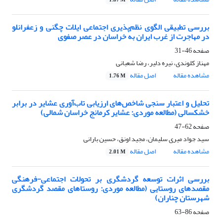
1.87 M
بررسی تطبیقی الگوی نظم‌پذیری اجتماعی ایلات چگنی و زعفرانلو
در مهاجرت از غرب ایران به خراسان در عصر صفوی
صفحه
46-31
مهناز کلوندی، نیره دلیر، رضا شعبانی
مشاهده مقاله
اصل مقاله
1.76 M
تحلیل و اعتبار سنجی شاخص‌های ارزیابی تاب‌آوری عشایر در برابر
خشکسالی (مطالعه موردی: عشایر کرمانج خراسان شمالی)
صفحه
62-47
سید جواد میری سلیمان، مجید اونق، حسین بارانی
مشاهده مقاله
اصل مقاله
2.01 M
بررسی اثرات توسعه گردشگری بر تحولات اجتماعی-فرهنگی
مقصدهای روستایی (مطالعه موردی: روستاهای مقصد گردشگری
شهرستان چناران)
صفحه
86-63