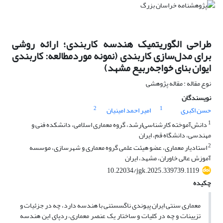
طراحی الگوریتمیک هندسه کاربندی؛ ارائه روشی
برای مدل‌سازی کاربندی (نمونه موردمطالعه: کاربندی
ایوان بنای خواجه‌ربیع مشهد)
نوع مقاله : مقاله پژوهشی
نویسندگان
2
1
حسن اکبری
امیر احمد امینیان
1
دانش‌آموخته کارشناسی‌ارشد، گروه معماری اسلامی، دانشکده فنی و
مهندسی، دانشگاه قم، ایران
2
استادیار معماری، عضو هیئت علمی گروه معماری و شهرسازی، موسسه
آموزش عالی خاوران، مشهد، ایران
10.22034/jgk.2025.339739.1119
چکیده
معماری سنتی ایران پیوندی ناگسستنی با هندسه دارد، چه در جزئیات و
تزیینات و چه در کلیات و ساختار یک عنصر معماری، ردپای این هندسه