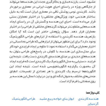
مشهود است. باززنده‌سازی و به‌کارگیری مجدد این هندسه‌ها می‌تواند
از جایگاهی ویژه در راستای احیای هویت ایرانی در معماری برخوردار
باشد. کاربندی نوعی پوشش تاقی در معماری ایران است که به دلیل
ساختار هندسی خود، ویژگی‌های مختلفی را در اختیار معماران سنتی
قرار می‌داده است. احیای این هندسه و گسترش آن در راستای ایجاد
هندسه‌هایی متفاوت‌تر می‌تواند گزینه‌های مختلفی از طراحی را در اختیار
معماران قرار دهد. سؤال پژوهش حاضر این است که آیا امکان
بازتعریف هندسه کاربندی با استفاده از ابزارهای طراحی الگوریتمیک
وجود دارد؟ برای این منظور می‌توان از ابزارهایی که طراحی محاسباتی در
اختیار معماران می‌گذارد استفاده نمود تا علاوه بر ایجاد فرایندی خودکار
برای مدل‌سازی این هندسه، با کاوش در پاسخ‌های طراحی بتوان به
هندسه‌های جدیدی بر مبنای هندسه‌ی کاربندی دست یافت. نتیجه این
فرایند، دستیابی به مدل الگوریتمیک یک کاربندی است که فرایند ایجاد
آن به‌صورت یکپارچه الگوریتم‌نویسی شده است. نتیجه ایجاد این
الگوریتم‌ها ترسیم یک کاربندی با هر تعدادی از تقسیمات، انطباق
منحنی‌های مختلف به‌عنوان لنگه تاق و نیز درنهایت اعمال این هندسه بر
روی صفحاتی با فرم آزاد است.
کلیدواژه‌ها
هندسه کاربندی
ایوان بنای خواجه ربیع مشهد
طراحی الگوریتمیک
گرسهاپر