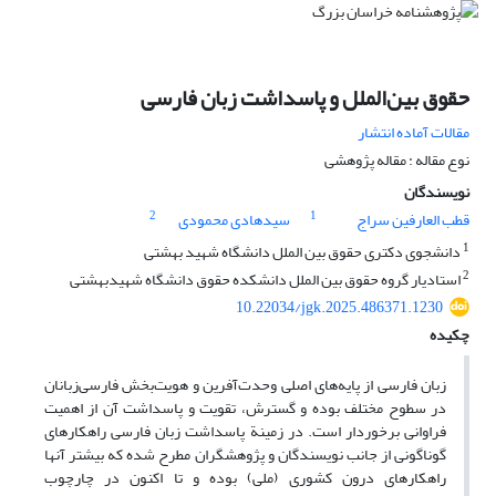
حقوق بین‌الملل و پاسداشت زبان فارسی
مقالات آماده انتشار
نوع مقاله : مقاله پژوهشی
نویسندگان
2
1
قطب العارفین سراج
سیدهادی محمودی
1
دانشجوی دکتری حقوق بین الملل دانشگاه شهید بهشتی
2
استادیار گروه حقوق بین الملل دانشکده حقوق دانشگاه شهیدبهشتی
10.22034/jgk.2025.486371.1230
چکیده
زبان فارسی از پایه‌های اصلی وحدت‌آفرین و هویت‌بخش فارسی‌زبانان
در سطوح مختلف بوده و گسترش، تقویت و پاسداشت آن از اهمیت
فراوانی برخوردار است. در زمینة پاسداشت زبان فارسی راهکارهای
گوناگونی از جانب نویسندگان و پژوهشگران مطرح شده که بیشتر آنها
راهکارهای درون کشوری (ملی) بوده و تا اکنون در چارچوب