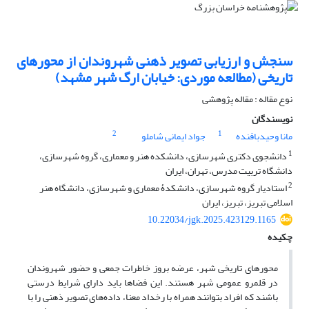
سنجش و ارزیابی تصویر ذهنی شهروندان از محورهای
تاریخی (مطالعه موردی: خیابان ارگ شهر مشهد)
نوع مقاله : مقاله پژوهشی
نویسندگان
2
1
مانا وحیدبافنده
جواد ایمانی شاملو
1
دانشجوی دکتری شهرسازی، دانشکده هنر و معماری، گروه شهرسازی،
دانشگاه تربیت مدرس، تهران، ایران
2
استادیار گروه شهرسازی، دانشکدۀ معماری و شهرسازی، دانشگاه هنر
اسلامی تبریز، تبریز، ایران
10.22034/jgk.2025.423129.1165
چکیده
محورهای تاریخی شهر، عرضه بروز خاطرات جمعی و حضور شهروندان
در قلمرو عمومی شهر هستند. این فضاها باید دارای شرایط درستی
باشند که افراد بتوانند همراه با رخداد معنا، داده­‌های تصویر ذهنی را با