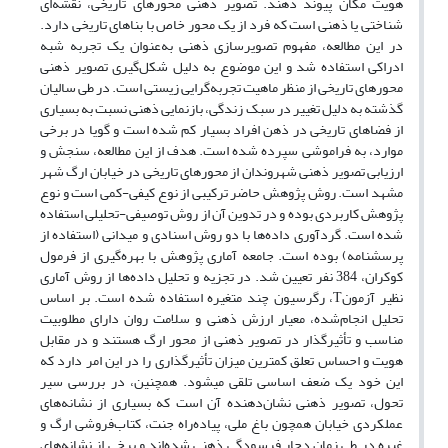
هویت مکان پیوند دهند. تصویر ذهنی محورهای تاریخی، نقشه‌ای
شناختی یا ذهنی است که فرد از یک محور خاص با بناهای تاریخی دارد.
در این مطالعه، مفهوم تصویرسازی ذهنی به‌عنوان یک تجربه شبه
ادراکی استفاده شد و این موضوع به دلیل شکل­‌گیری تصویر ذهنی
محورهای تاریخی از منظر ماهیت تجربه­‌گرایی زیستی است. در طی سالیان
گذشته به دلیل تغییر در سبک زندگی، بازنمایی ذهنی نسبت به بسیاری
از فضاهای تاریخی در ذهن افراد بسیار کم شده است و گویا در برخی
موارد، به فراموشی سپرده شده است. هدف از این مطالعه، سنجش و
ارزیابی تصویر ذهنی شهروندان از محورهای تاریخی در خیابان ارگ شهر
مشهد است. روش پژوهش حاضر ترکیبی از نوع کیفی-کمی است و نوع
پژوهش کاربردی بوده و در تدوین آن از روش توصیفی-تحلیلی استفاده
شده است. گردآوری داده­‌ها با دو روش اسنادی و میدانی (استفاده از
پرسشنامه) بوده است. جامعه آماری پژوهش با بهره­‌گیری از فرمول
کوکران، 384 نفر تعیین شد. در تجزیه و تحلیل داده‌­ها از روش آماری
نظیر آزمونT، رگرسیون چند متغیره استفاده شده است. بر اساس
تحلیل انجام‌شده، معیار ارزش ذهنی و سلامت روان دارای مطلوبیت
مناسب و تأثیرگذار در تصویر ذهنی از محور ارگ هستند و در مقابل
هویت و احساس تعلق کمترین میزان تأثیرگذاری را در این امر دارد که
این خود یک ضعف اساسی تلقی می­شود. همچنین، در بررسی سیر
تحول، تصویر ذهنی نشان‌دهنده آن است که بسیاری از نشانه‌های
عملکردی خیابان همچون باغ ملی، پیاده‌راه جنت، کتاب‌فروشی ارگ و
غیره در طی زمان دچار فرسودگی ذهنی شده‌اند و برخی از نشانه­‌های