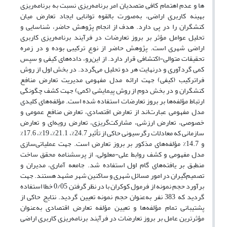
ها و عدم اهتمام کافی متصدیان امر برنامه‌ریزی نسبت به برنامه‌ریزی
بهینه کاربری اراضی، به‌صورت بالقوه توانایی ایجاد تعارض میان
کنشگران را در پی دارد. هدف از انجام پژوهش حاضر، شناسایی و
تحلیل عوامل مؤثر بر بروز تعارضات در فرآیند برنامه‌ریزی کاربری
اراضی شهری است. پژوهش حاضر از نوع ترکیبی بوده و در زمره
تحقیقات متوالی-اکتشافی قرار دارد. از این‌رو، داده‌های کیفی و سپس
کمی گردآوری و درنهایت هر دو تحلیل می­‌گردد. در بخش اول از روش
فراترکیب (کیفی) جهت ارائه مدل مفهومی مدیریت تعارض منافع
کنشگران و در بخش دوم از روش پیمایشی (کمی) جهت کشف چگونگی
ارتباط مؤلفه‌ها بر بروز تعارضات استفاده شده است. مؤلفه‌های کلیدی
مدل مفهومی عبارت‌اند از تعارض اقتصادی، تعارض منافع عمومی و
خصوصی، تعارض ارزشی، مشارکت‌گریزی، تعارض رویه‌ای و تعارض
سازمانی که معادلات رگرسیونی حاکی از تأثیر 24.7%، 21.1%، 19%، 17.6%
و 14.7% مؤلفه‌های مذکور بر بروز تعارض است. جهت عملیاتی‌سازی
مدل مفهومی و کشف روابط علی-معلولی، از پرسشنامه محقق ساخت
منطبق بر یافته‌­های گام اول استفاده شد. جامعه آماری، مدیران و
تصمیم‌گیران در امور مسائل شهری و ساکنین شهر مشهد هستند. جهت
برآورد حجم نمونه از فرمول کوکران با در نظر گرفتن 0/05 خطا استفاده
گردید که 383 نفر به‌عنوان حجم نمونه تعیین گردید. نتایج حاکی از
پشتیبانی تمام مؤلفه‌ها و تعیین مؤلفه تعارض اقتصادی به‌عنوان
مؤثرترین عامل بر بروز تعارضات در فرآیند برنامه‌ریزی کاربری اراضی