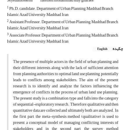
Seyedalhosseini
fatemeh mohammad niay gharaee
1
Ph.D. candidate. Department of Urban Planning, Mashhad Branch,
Islamic Azad University, Mashhad, Iran
2
Assistant Professor. Department of Urban Planning, Mashhad Branch,
Islamic Azad University, Mashhad, Iran
3
Associate Professor, Department of Urban Planning, Mashhad Branch,
Islamic Azad University, Mashhad, Iran
چکیده
English
The presence of multiple actors in the field of urban planning and
their different interests, along with the lack of sufficient attention
from planning authorities to optimal land use planning, potentially
leads to conflicts among stakeholders. The aim of the present
research is to identify and analyze the factors influencing the
emergence of conflicts in the process of urban land use planning.
The present study is a combination type and falls into the category
of sequential-exploratory research. Therefore, qualitative and then
quantitative data are collected and ultimately both are analyzed. In
the first part, the meta-synthesis method (qualitative) is used to
present a conceptual model of managing conflicting interests of
stakeholders, and in the second part, the survey method