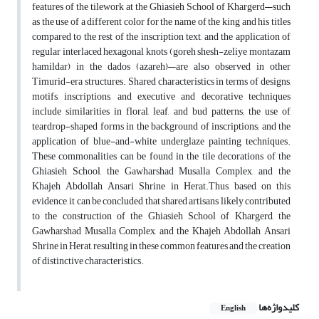
features of the tilework at the Ghiasieh School of Khargerd—such
as the use of a different color for the name of the king and his titles
compared to the rest of the inscription text, and the application of
regular interlaced hexagonal knots (goreh shesh-zeliye montazam
hamildar) in the dados (azareh)—are also observed in other
Timurid-era structures. Shared characteristics in terms of designs,
motifs, inscriptions, and executive and decorative techniques
include similarities in floral, leaf, and bud patterns; the use of
teardrop-shaped forms in the background of inscriptions; and the
application of blue-and-white underglaze painting techniques.
These commonalities can be found in the tile decorations of the
Ghiasieh School, the Gawharshad Musalla Complex, and the
Khajeh Abdollah Ansari Shrine in Herat.Thus, based on this
evidence, it can be concluded that shared artisans likely contributed
to the construction of the Ghiasieh School of Khargerd, the
Gawharshad Musalla Complex, and the Khajeh Abdollah Ansari
Shrine in Herat, resulting in these common features and the creation
of distinctive characteristics.
کلیدواژه‌ها
English