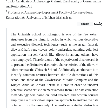
1
ph.D. Candidate of Archaeology (Islamic Era), Faculty of Conservation
and Restoration, Art
2
Professor of Archaeology Department, Faculty of Conservation &
Restoration, Art University of Isfahan, Isfahan Iran
چکیده
English
The Ghiasieh School of Khargerd is one of the few extant
structures from the Timurid period in which various decorative
and executive tilework techniques—such as mo‘arragh (mosaic
tilework), haft-rang (seven-color), underglaze painting, gold-leaf
application, ma‘qeli (brick-like tilework), among others—have
been employed. Therefore, one of the objectives of this research is
to present the distinctive decorative characteristics of the tilework
adornments at the Ghiasieh School. Additionally, another aim is to
identify common features between the tile decorations of this
school and those of the Gawharshad Musalla Complex and the
Khajeh Abdollah Ansari Shrine in Herat, in order to uncover
potential shared artistic elements among them.The data collection
methodology was based on field research and written sources,
employing a historical-interpretive approach to analyze the data
obtained from the case study. The results indicate that distinctive