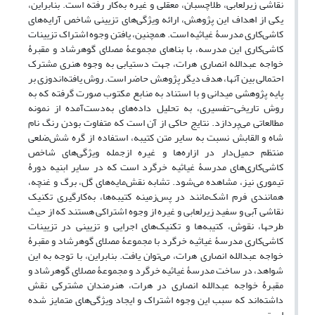
نقاشی زیرلعابی، طلاچسبان، معقلی و غیره به‌کار رفته است. بنابراین،
یکی از اهداف این پژوهش، ارائه ویژگی‌های تزیینی شاخص آرایه‌های
کاشی‌کاری مدرسۀ غیاثیه است. همچنین، یافتن وجوه اشتراک تزیینات
کاشی­‌کاری این مدرسه، با بناهای مجموعۀ مصلای گوهرشاد و مقبرۀ‌
خواجه‌ عبدالله‌ انصاری هرات، جهت دستیابی به وجوه هنری مشترک
احتمالی بین آن­ها، هدف دیگر پژوهش حاضر است. روش یافته‌اندوزی بر
پایه پژوهشی میدانی و با استناد به منابع مکتوب صورت گرفته که به
روش تاریخی-تفسیری، به تحلیل داده‌های به‌دست‌آمده از نمونه
مطالعاتی می‌پردازد. نتایج حاکی ­از آن است که متفاوت بودن رنگ نام
شاه و القابش نسبت به سایر متن کتیبه، استفاده از گره شش‌ضلعی
‌منتظم‌ حمیل‌دار در ازاره‌ها و غیره ازجمله ویژگی‌های شاخص
کاشی‌کاری‌های مدرسۀ غیاثیه خرگرد است که در سایر ابنیه دورۀ
تیموری نیز، مشاهده می‌شود. تشابه نقش‌مایه‌های گل، برگ و غنچه،
همانندی فرم اشک‌مانند در پس‌زمینه کتیبه‌ها، به‌کارگیری تکنیک
نقاشی ‌آبی ‌و سفید زیرلعابی و غیره از وجوه اشتراکی هستند که از حیث
طرح­ها، نقوش، کتیبه‌­ها و تکنیک‌های اجرایی و تزیینی در تزیینات
کاشی‌کاری مدرسۀ غیاثیه خرگرد با مجموعۀ مصلای گوهرشاد و مقبرۀ
‌خواجه‌ عبدالله ‌انصاری هرات، می‌توان یافت. بنابراین، با توجه به این
شواهد، در ساخت مدرسۀ غیاثیه خرگرد و مجموعۀ مصلای گوهرشاد و
مقبرۀ‌ خواجه‌ عبدالله ‌انصاری در هرات، هنرمندان مشترکی نقش
داشته‌اند که سبب این وجوه اشتراک و ایجاد ویژگی‌های متمایز شده
است.