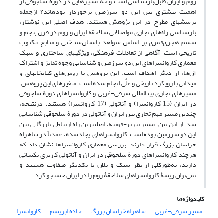
روم و ایران قابل‌بازشناسی است و چه مسیرهایی در دوره سلجوقی از
اهمیت بیشتری بین این دو سرزمین برخوردار بوده­اند؟ ازجمله
پرسش­های مطرح در این پژوهش هستند. هدف اصلی این نوشتار،
بازشناسی راه‌های تجاری مواصلاتی سلاجقه ایران و روم در قرن پنجم و
ششم هجری‌قمری بر اساس شواهد باستان‌شناختی و منابع مکتوب
تاریخی است. آگاهی از تعاملات فرهنگی، ویژگی­های ساختاری و سبک
معماری کاروانسراهای این دو سرزمین و شناسایی وجوه تمایز و اشتراک
آن‌ها، از دیگر اهداف است. این پژوهش با روش‌های کتابخانه­ای و
میدانی با رویکرد تاریخی و علٌی انجام شده است. متغیرهای این پژوهش،
مسیرهای تجاری بین­المللی شرقی-غربی و کاروانسراهای دورۀ سلجوقی
در ایران (15 کاروانسرا) و آناتولی (17 کاروانسرا) هستند. درنتیجه،
چندین مسیر مهم تجاری بین ایران و آناتولی در دورۀ سلجوقی شناسایی
شد. از این بین، مسیر تبریز-قونیه، اصلی­ترین راه ارتباطی بازرگانی بین
این دو سرزمین بوده است. کاروانسراهای ایجادشده، عمدتاً در شاهراه
خراسان بزرگ قرار دارند. بررسی معماری کاروانسراها نشان داد که
هرچند کاروانسراهای دورۀ سلجوقی در ایران و آناتولی کاربری یکسانی
دارند، به‌طورکلی از نظر سبک و پلان با یکدیگر متفاوت هستند و
نمی‌توان ریشۀ کاروانسراهای سلاجقۀ روم را در ایران جستجو کرد.
کلیدواژه‌ها
مسیر شرقی-غربی
شاهراه خراسان بزرگ
جاده ابریشم
کاروانسرا