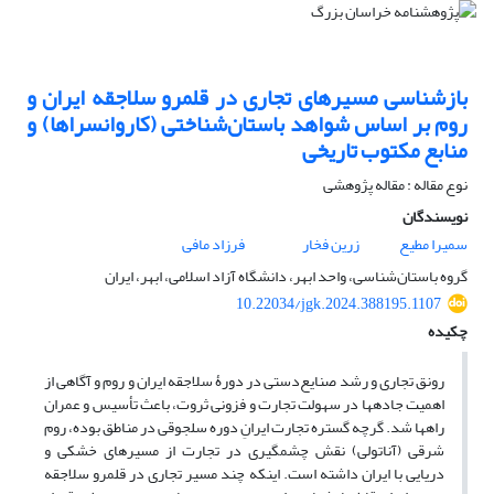
بازشناسی مسیرهای تجاری در قلمرو سلاجقه ایران و
روم بر اساس شواهد باستان‌شناختی (کاروانسراها) و
منابع مکتوب تاریخی
نوع مقاله : مقاله پژوهشی
نویسندگان
سمیرا مطیع
زرین فخار
فرزاد مافی
گروه باستان‌شناسی، واحد ابهر، دانشگاه آزاد اسلامی، ابهر، ایران
10.22034/jgk.2024.388195.1107
چکیده
رونق تجاری و رشد صنایع‌دستی در دورۀ سلاجقه ایران و روم و آگاهی از
اهمیت جاده­ها در سهولت تجارت و فزونی ثروت، باعث تأسیس و عمران
راه­ها شد. گرچه گستره تجارت ایرانِ دوره سلجوقی در مناطق بوده، روم
شرقی (آناتولی) نقش چشمگیری در تجارت از مسیرهای خشکی و
دریایی با ایران داشته است. اینکه چند مسیر تجاری در قلمرو سلاجقه