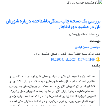
بررسی یک نسخه چاپ سنگی ناشناخته درباره شورش
نان در مشهدِ دورۀ قاجار
نوع مقاله : مقاله پژوهشی
نویسنده
ابولفضل حسن آبادی
مدیر مرکز نسخ خطی آستان قدس رضوی، مشهد، ایران
10.22034/jgk.2024.418748.1169
چکیده
مسئله نان و کمبود آن یکی از عوامل اصلی شورش در عهد ناصری و
مظفری است. مشهد ازجمله شهرهایی بوده که دو بار (1321ق و
1324ق)، در آن شورش نان رخ داده است. در این پژوهش به بررسی
نسخه‌ای منظوم درباره بلوای نان در مشهد به نام
شورش خلق و غیرت
ناموس غیرتیه
(1321ق) پرداخته می‌شود. در ابتدا سابقه بلوای نان در
دوره قاجار موردبررسی قرار می‌گیرد و در ادامه محتوای متن نسخه
معرفی، نقد و بررسی و توضیحات لازم با توجه به منابع دیگر داده