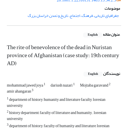
20.1001.1.22516131.1403.15.54.2.5
موضوعات
جغرافیای تاریخی، فرهنگ، اجتماع، تاریخ و تمدن خراسان بزرگ
عنوان مقاله
English
The rite of benevolence of the dead in Nuristan
province of Afghanistan (case study: 19th century
AD)
نویسندگان
English
1
1
2
mohammad jawed joya
dariush nazari
Mojtaba garavand
3
amir ahangaran
1
department of history, humanity and literature faculty, lorestan
university
2
history department, faculty of literature and humanity. lorestan
university
3
department of history, faculty of humanity and literature, lorestan