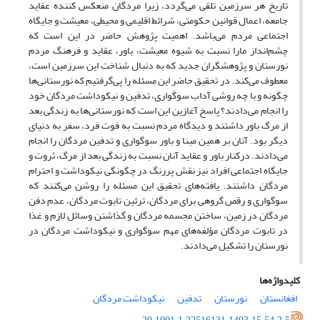
تاریخ هر سرزمین تلقی می‌گردد، زیرا مردگان منعکس کننده عقاید
جامعه، اعمال قوانین حکومتی، شرائط اقلیمی و محیطی، معیشت و جایگاه
اجتماعی مردم می‌باشد. اهمیت پژوهش حاضر در این است که
چشم‌انداز مارا نسبت به شیوه معیشت، باور، عقاید و فرهنگ مردم
نورستان و پژوهشگران جدید که به دنبال شناخت این سرزمین است،
معطوف می‌کند. در تحقیق حاضر این مسئله را پی‌گرفتیم که نورستانی‌ها
چگونه و با چه روشی آداب سوگواری، تدفین و نیکوداشت مردگان خود
را انجام می‌دادند؟ پاسخ آغازین این است که نورستانی‌ها به زندگی بعد
از مرگ باور داشتند و دیدگاه مردم نسبت به فوت فرد، سفر به دنیای
دیگر بود. آنان بر همین مبنا و باور سوگواری و تدفین مردگان را انجام
می‌دادند. درکنار باور و عقاید آنان نسبت به زندگی بعد از مرگ، ثروت و
جایگاه اجتماعی افراد نیز نقش پررنگ در چگونگی نیکوداشت و احترام
مردگان داشتند. یافته‌های تحقیق این مسئله را روشن می‌کنند که
سوگواری و رقص گروهی برای مردگان، ترئین تابوت مردگان، عدم دفن
مردگان در زمین، ساختن مجسمه مردگان و گذاشتن وسائل لازم و غذا
در تابوت مردگان مؤلفه‌های مهم سوگواری و نیکوداشت مردگان در
نورستان را تشکیل می‌دادند.
کلیدواژه‌ها
افغانستان
نورستان
تدفین
نیکوداشت مردگان