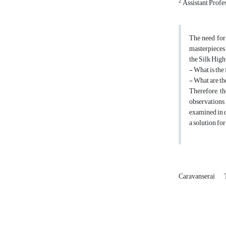
2
Assistant Profes
The need for 
masterpieces 
the Silk High
- What is the
- What are th
Therefore, th
observations 
examined in d
a solution fo
Caravanserai