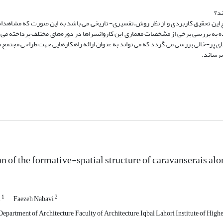
ند؟
ع این تحقیق کاربردی و از نظر روش،تفسیری- تاریخی می باشد به این صورت که مشاهدا
‌ آمده به بررسی برخی از مشخصات معماری این کاروانسراها در دوره‌های مختلف پرداخته م
ی پر-خالی بررسی می گردد که می تواند به عنوان ارائه راهکارهایی جهت طراحی مجتمع ها
برساند.
on of the formative-spatial structure of caravanserais al
1
2
i
Faezeh Nabavi
epartment of Architecture, Faculty of Architecture, Iqbal Lahori Institute of High