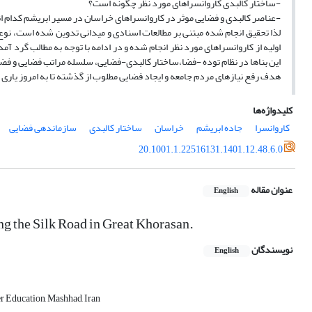
-ساختار کالبدی کاروانسراهای مورد نظر چگونه است؟
-عناصر کالبدی و فضایی موثر در کاروانسرا‌های خراسان در مسیر ابریشم کدام ا
لذا تحقیق انجام شده مبتنی بر مطالعات اسنادی و میدانی تدوین شده است، نو
اولیه از کاروانسراهای مورد نظر انجام شده و در ادامه با توجه به مطالب گرد‌
این بناها در نظام توده -فضا،ساختار کالبدی-فضایی، سلسله مراتب فضایی و فضا
هدف رفع نیازهای مردم جامعه و ایجاد فضایی مطلوب از گذشته تا به امروز یاری 
کلیدواژه‌ها
کاروانسرا
جاده ابریشم
خراسان
ساختار کالبدی
سازماندهی فضایی
20.1001.1.22516131.1401.12.48.6.0
عنوان مقاله
English
ong the Silk Road in Great Khorasan.
نویسندگان
English
er Education, Mashhad, Iran