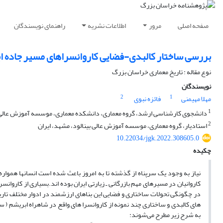
صفحه اصلی
مرور
اطلاعات نشریه
راهنمای نویسندگان
بررسی ساختار کالبدی-فضایی کاروانسراهای مسیر جاده ا
نوع مقاله : تاریخ معماری خراسان بزرگ
نویسندگان
2
1
مهلا مهیمنی
فائزه نبوی
1
دانشجوی کارشناسی ارشد، گروه معماری، دانشکده معماری، موسسه آموزش عالی ا
2
استادیار، گروه معماری، موسسه آموزش عالی بینالود، مشهد، ایران
10.22034/jgk.2022.308605.0
چکیده
نیاز به وجود یک سرپناه از گذشته تا به امروز باعث شده است انسانها همواره 
کاروانیان در مسیرهای مهم بازرگانی ـ زیارتی ایران بوده اند.بسیاری از کاروا
در چگونگی تحولات ساختاری و فضایی این بناهای ارزشمند در ادوار مختلف تاری
های کالبدی و ساختاری چند نمونه از کاروانسرا های واقع در شاهراه ابریشم ( 
به شرح زیر مطرح می‌شوند: