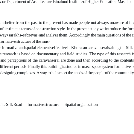
sor, Department of Architecture, Binalood Institute of Higher Education, Mashhad, 
a shelter from the past to the present has made people not always unaware of it du
of its time in terms of construction style. In the present study, we introduce the f
way (sarakhs-sabzevar) and analyze them. Accordingly, the main questions of the art
 formative structure of the inns?
e formative and spatial elements effective in Khorasan caravanserais along the Silk
e research is based on documentary and field studies. The type of this research is 
and perceptions of the caravanserai are done and then according to the contents 
ifferent periods. Finally, this building is studied in mass-space system, formative-s
r designing complexes. A way to help meet the needs of the people of the community 
The Silk Road
formative structure
Spatial organization