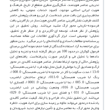
تدریجی عناصر هویتمند، شکل‌گیری منظری منقطع از تاریخ، فرهنگ و
هویت ایرانی اسلامی موجود، کمبود خدمات عمومی، به کاهش
مخاطب‌پذیری این بافت منجر شد‌‌ه‌است. از این رو هدف پژوهش حاضر
کشف ظرفیت نقش‌آفرینی عناصر کالبدی هویت‌ساز در بازآفرینی بافت
فرسوده-تاریخی محور ارگ مشهد ‌می‌باشد. روش تحقیق در این
پژوهش از نظر هدف، توسعه ای-کاربردی و از منظر طرح تحقیق،
تحلیلی- توصیفی است. ابزار گردآوری اطلاعات این مقاله مصاحبه،
پرسشنامه و مطالعات اسنادی و کتابخانه‌ای را دربر میگیرد. بدین منظور
برای مراجعه به آراء استفاده کنندگان از فضا حجم نمونه آماری برمبنای
فرمول کوکران درحدود 100 نفر درنظر گرفته شده و تجزیه و تحلیل
داده‌ها با تحلیل فی و کرایمر صورت پذیرفته‌است. یافته‌های این
پژوهش حاکی از وجود ارتباط معنادار عناصر هویتمند کالبدی در محور
ارگ و مصادیق آن با عواملی از قبیل محل تولد فرد (با ضریب همبستگی:
13/0 )، مدت سکونت یا کار در محدوده (با ضریب همبستگی: 0. 008 )،
رنگ (با ضریب همبستگی: 011/0)، ارتفاع ساختمان (باضریب
همبستگی: 0. 005 )، نما (با ضریب همبستگی: 0. 0001 )، کفسازی (با
ضریب همبستگی: 0. 016)، وضعیت روشنایی در شب (باضریب
همبستگی: 0. 031 ) و فضای سبز (با ضریب همبستگی: 0. 029)
‌می‌باشد. این تحقیق نشان داد طراحی و یا ارتقاء کیفیت عناصر کالبدی
یادشده درمحور می‌تواند علاوه بر زمینه سازی برای احیاء هویت، خاطره
وتاریخ محور ارگ، به معاصرسازی و تأمین نیازهای جدید شهروندان و