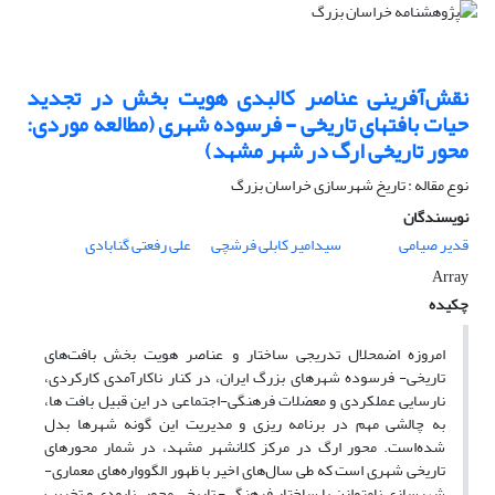
نقش‌آفرینی عناصر کالبدی هویت بخش در تجدید
حیات بافتهای تاریخی - فرسوده شهری (مطالعه موردی:
محور تاریخی ارگ در شهر مشهد)
نوع مقاله : تاریخ شهرسازی خراسان بزرگ
نویسندگان
قدیر صیامی
سیدامیر کابلی فرشچی
علی رفعتی گنابادی
Array
چکیده
امروزه اضمحلال تدریجی ساختار و عناصر هویت بخش بافت‌های
تاریخی- فرسوده شهرهای بزرگ ایران، در کنار ناکارآمدی کارکردی،
نارسایی عملکردی و معضلات فرهنگی-اجتماعی در این قبیل بافت ها،
به چالشی مهم در برنامه ریزی و مدیریت این گونه شهرها بدل
شد‌‌ه‌است. محور ارگ در مرکز کلانشهر مشهد، در شمار محورهای
تاریخی شهری است که طی سال‌های اخیر با ظهور الگوواره‌های معماری-
شهرسازی نامتوازن با ساختار فرهنگی- تاریخی محور، نابودی و تخریب