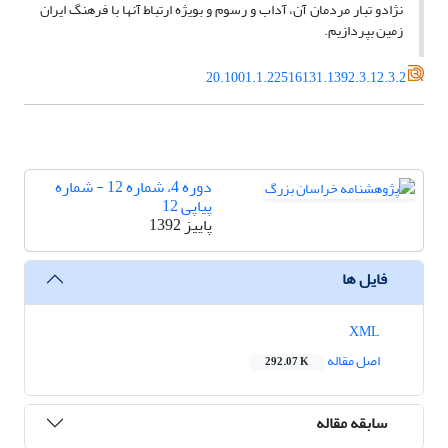
نژادو تبار مردمان آن، آداب و رسوم و بویژه ارتباط آنها با فرهنگ ایران
زمین بپردازیم.
20.1001.1.22516131.1392.3.12.3.2
دوره 4، شماره 12 - شماره
پیاپی 12
پاییز 1392
فایل ها
XML
اصل مقاله
292.07 K
سابقه مقاله