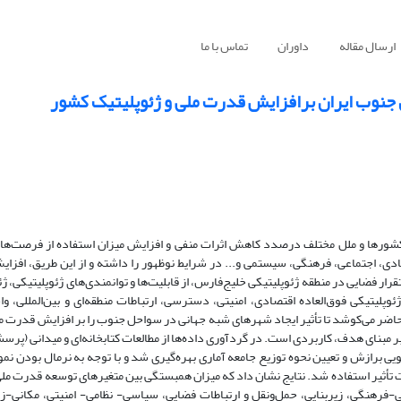
ارسال مقاله
داوران
تماس با ما
ل جنوب ایران برافزایش قدرت ملی و ژئوپلیتیک کشور
کشورها و ملل مختلف درصدد کاهش اثرات منفی و افزایش میزان استفاده از فرصت‌ها
دی، اجتماعی، فرهنگی، سیستمی و... در شرایط نوظهور را داشته و از این طریق، افزا
ار فضایی در منطقه ژئوپلیتیکی خلیج‌فارس، از قابلیت‌ها و توانمندی‌های ژئوپلیتیکی، ژ
پلیتیکی فوق‌العاده اقتصادی، امنیتی، دسترسی، ارتباطات منطقه‌ای و بین‌المللی، و
اضر می‌کوشد تا تأثیر ایجاد شهرهای شبه جهانی در سواحل جنوب را بر افزایش قدرت مل
 مبنای هدف، کاربردی است. در گردآوری داده‌ها از مطالعات کتابخانه‌ای و میدانی (پرسش
برازش و تعیین نحوه توزیع جامعه آماری بهره‌گیری شد و با توجه به نرمال بودن نمونه
ثیر استفاده شد. نتایج نشان داد که میزان همبستگی بین متغیرهای توسعه قدرت ملی 
-فرهنگی، زیربنایی، حمل‌ونقل و ارتباطات فضایی، سیاسی- نظامی- امنیتی، مکانی-ز