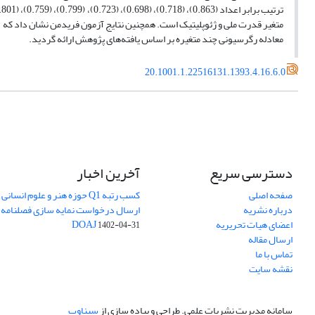
متغیر قدرت ملی و ژئوپلیتیک است. همچنین نتایج آزمون فریدمن نشان داد که ا
معادله رگرسیونی چند متغیره بر اساس یافته‌های پژوهش ارائه گردید.
20.1001.1.22516131.1393.4.16.6.0
دسترسی سریع
آخرین اخبار
صفحه اصلی
کسب رتبه Q1 حوزه هنر و علوم انسانی
درباره نشریه
ارسال درخواست نمایه سازی فصلنامه 
اعضای هیات تحریریه
DOAJ
1402-04-31
ارسال مقاله
تماس با ما
نقشه سایت
سامانه مدیریت نشریات علمی.
طراحی و پیاده سازی از
سیناوب