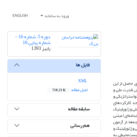
ورود به سامانه
ENGLISH
دوره 5، شماره 16 -
شماره پیاپی 16
پاییز 1393
فایل ها
XML
ی حاصل از این
یش قدرت ملی و
اصل مقاله
710.21 K
ئواستراتژیکی و
اجد کارکردهای
سابقه مقاله
ی و ژئوپلیتیک
نامه‌ای) مبتنی
‌ها، از آزمون
هم رسانی
و ژئوپلیتیک و
یست‌محیطی به