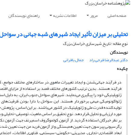
صفحه اصلی
مرور
اطلاعات نشریه
راهنمای نویسندگان
تحلیلی بر میزان تأثیر ایجاد شهرهای شبه جهانی در سواح
نوع مقاله : تاریخ شهرسازی خراسان بزرگ
نویسندگان
دکتر عبدالرضا فرجی راد
جمال بافرانی
چکیده
در فرآیند جهانی‌شدن و ایجاد تغییرات ماهوی در ساختارهای مختلف جوامع، 
فرآیند هستند. بدین ترتیب کشورهای مختلف قصد بر استفاده از مزایای اقتصا
ژئوپلیتیکی خود را پیگیری می‌نمایند. شهرهای سواحل جنوب ایران، به دلیل استقر
ژئواکونومیکی مهمی برخوردار هستند. این سواحل با دارا بودن ظرفیت‌های ژئو
تولیدکننده قدرت ملی و ژئوپلیتیک در کشور می‌باشند. بر این اساس، پژوهش ح
مورد ارزیابی و تحلیل قراردهد. نوع تحقیق بر اساس ماهیت، توصیفی-تحلیلی و بر
بر نظر خبرگان استفاده گردید. از آزمون کولموگروف اسمیرنف جهت آزمون نکویی 
رگرسیونی پیرسون جهت تعیین همبستگی و از آزمون فرید من جهت تعیین شدت تأ
ابعاد اقتصادی-تجاری، مدیریتی-حکومتی-سیستمی، فناوری اطلاعات، اجتماعی