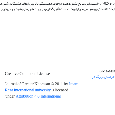
ترتیب برابر اعداد (0.863)، (0.718)، (0.698)، (0.723)، (0.799)، (0.759)، (0.801) و (0.782) است. این نتایج نشان‌دهنده وجود همبستگی بالا بین ابعا
بعاد اقتصادی و سیاسی در اولویت نخست تأثیرگذاری بر ایجاد شهرهای شبه جهانی قرار د
1403-11-04
Creative Commons License
خراسان بزرگ در
Journal of Greater Khorasan
Imam
© 2011 by
Reza International university
is licensed
l
under
Attribution 4.0 Internationa