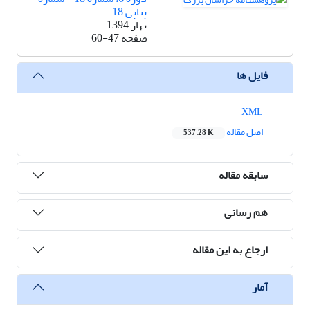
پیاپی 18
بهار 1394
صفحه
60-47
فایل ها
XML
اصل مقاله
537.28 K
سابقه مقاله
هم رسانی
ارجاع به این مقاله
آمار