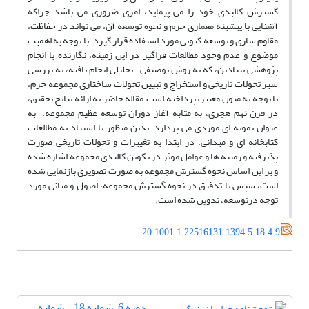
گسترش کالبدی خود را می پیماید، امری ضروری می باشد چراکه
آشنایی با پیشینه معماری حرم و نحوه توسعه آن، می تواند در حفاظت،
مقاوم سازی و توسعه کنونی مورد استفاده قرار گیرد. با توجه به اهمیت
موضوع و عدم وجود مطالعات فراگیر در این زمینه، نگارنده با انجام
پژوهشی بنیادین، که به روش توصیفی ـ تحلیلی انجام یافته، به بررسی
سیر تحولات تاریخی و استخراج و تبیین تحولات ساختاری مجموعه حرم،
با توجه به متون معتبر، پرداخته است.مقاله حاضر به ارائه نتایج تحقیق،
در قرن نهم هجری، به مثابه آغاز دوران توسعه عظیم مجموعه، به
عنوان نمونه ای موردی می پردازد. بدین منظور با استناد به مطالعات
کتابخانه ای و میدانی، در ابتدا به تغییرات و تحولات تاریخی صورت
پذیرفته و زمینه ها و عوامل موثر در تکوین کالبدی مجموعه اشاره شده
و بر این اساس نحوه گسترش مجموعه به صورت تصویری بازنمایی شده
است، سپس با تدقیق در نحوه گسترش مجموعه، اصول و مبانی مورد
توجه درتوسعه، تدوین شده است.
20.1001.1.22516131.1394.5.18.4.9
دوره 6، شماره 18 - شماره