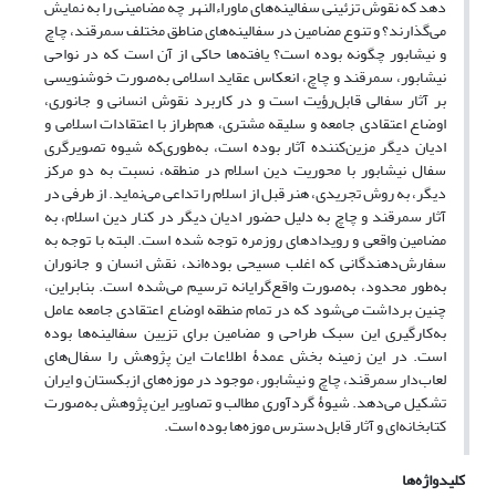
دهد که نقوش تزئینی سفالینه‌های ماوراءالنهر چه مضامینی را به نمایش
می‌گذارند؟ و تنوع مضامین در سفالینه‌های مناطق مختلف سمرقند، چاچ
و نیشابور چگونه بوده است؟ یافته‌ها حاکی از آن است که در نواحی
نیشابور، سمرقند و چاچ، انعکاس عقاید اسلامی به‌صورت خوشنویسی
بر آثار سفالی قابل‌رؤیت است و در کاربرد نقوش انسانی و جانوری،
اوضاع اعتقادی جامعه و سلیقه مشتری، هم‌طراز با اعتقادات اسلامی و
ادیان دیگر مزین‌کننده آثار بوده است، به‌طوری‌که شیوه تصویرگری
سفال نیشابور با محوریت دین اسلام در منطقه، نسبت به دو مرکز
دیگر، به روش تجریدی، هنر قبل از اسلام را تداعی می‌نماید. از طرفی در
آثار سمرقند و چاچ به دلیل حضور ادیان دیگر در کنار دین اسلام، به
مضامین واقعی و رویدادهای روزمره توجه شده است. البته با توجه به
سفارش‌دهندگانی که اغلب مسیحی بوده‌اند، نقش انسان و جانوران
به‌طور محدود، به‌صورت واقع‌گرایانه ترسیم می‌شده است. بنابراین،
چنین برداشت می‌شود که در تمام منطقه اوضاع اعتقادی جامعه عامل
به‌کارگیری این سبک طراحی و مضامین برای تزیین سفالینه‌ها بوده
است. در این زمینه بخش عمدۀ اطلاعات این پژوهش را سفال‌های
لعاب‌دار سمرقند، چاچ و نیشابور، موجود در موزه‌های ازبکستان و ایران
تشکیل می‌دهد. شیوۀ گردآوری مطالب و تصاویر این پژوهش به‌صورت
کتابخانه‌ای و آثار قابل‌دسترس موزه‌ها بوده است.
کلیدواژه‌ها