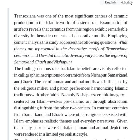
چکیده
English
Transoxiana was one of the most significant centers of ceramic
production in the Islamic world of eastern Iran. Examination of
artifacts reveals that ceramics from this region exhibit remarkable
diversity in thematic content and decorative motifs. Employing
content analysis, this study addresses the following questions:
What
themes are represented in the decorative motifs of Transoxiana
ceramics?
and
How did thematic diversity vary across the regions of
Samarkand, Chach, and Nishapur?
The findings demonstrate that Islamic beliefs are visibly reflected
in calligraphic inscriptions on ceramics from Nishapur, Samarkand,
and Chach. The use of human and animal motifs was influenced by
the religious milieu and patron preferences, harmonizing Islamic
traditions with other faiths. Notably, Nishapur's ceramic imagery—
centered on Islam—evokes pre-Islamic art through abstraction,
distinguishing it from the other two centers. In contrast, ceramics
from Samarkand and Chach, where other religions coexisted with
Islam, emphasize realistic themes and everyday narratives. Given
that many patrons were Christian, human and animal depictions
were rendered in a limited yet realistic style.