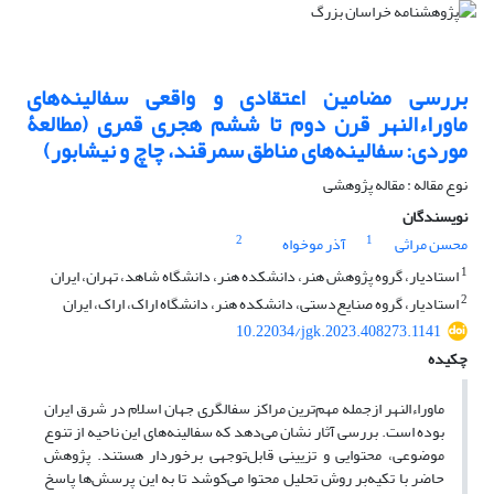
بررسی مضامین اعتقادی و واقعی سفالینه‌های
ماوراءالنهر قرن دوم تا ششم هجری قمری (مطالعۀ
موردی: سفالینه‌های مناطق سمرقند، چاچ و نیشابور)
نوع مقاله : مقاله پژوهشی
نویسندگان
2
1
محسن مراثی
آذر موخواه
1
استادیار، گروه پژوهش هنر، دانشکده هنر، دانشگاه شاهد، تهران، ایران
2
استادیار، گروه صنایع‌دستی، دانشکده هنر، دانشگاه اراک، اراک، ایران
10.22034/jgk.2023.408273.1141
چکیده
ماوراءالنهر ازجمله مهم‌ترین مراکز سفالگری جهان ‌اسلام در شرق ایران
بوده است. بررسی آثار نشان می‌دهد که سفالینه‌های این ناحیه از تنوع
موضوعی، محتوایی و تزیینی قابل‌توجهی برخوردار هستند. پژوهش
حاضر با‌ تکیه‌بر روش تحلیل محتوا می‌کوشد تا به این پرسش‌ها پاسخ