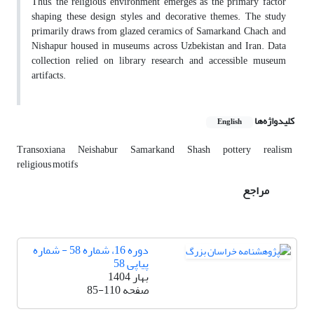
Thus, the religious environment emerges as the primary factor
shaping these design styles and decorative themes. The study
primarily draws from glazed ceramics of Samarkand, Chach, and
Nishapur housed in museums across Uzbekistan and Iran. Data
collection relied on library research and accessible museum
artifacts.
کلیدواژه‌ها
English
Transoxiana
Neishabur
Samarkand
Shash
pottery
realism
religious motifs
مراجع
دوره 16، شماره 58 - شماره
پیاپی 58
بهار 1404
صفحه
85-110