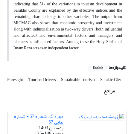
indicating that 51% of the variations in tourism development in
Sarakhs County are explained by the effective indices, and the
remaining share belongs to other variables. The output from
MICMAC also shows that economic prosperity and investment,
along with industrialization as two-way drivers (both influential
and affected), and environmental factors and managers and
planners as influenced factors. Among these, the Holy Shrine of
Imam Reza acts as an independent factor.
کلیدواژه‌ها
English
Foresight
Tourism Drivers
Sustainable Tourism
Sarakhs City
مراجع
دوره 15، شماره 57 - شماره
پیاپی 57
زمستان 1403
صفحه
125-148