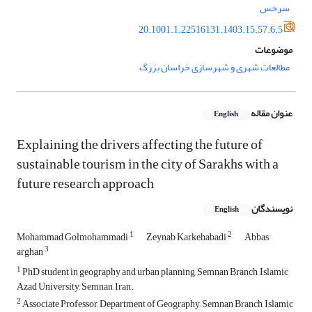
سرخس
20.1001.1.22516131.1403.15.57.6.5
موضوعات
مطالعات شهری و شهرسازی خراسان بزرگ
عنوان مقاله
English
Explaining the drivers affecting the future of
sustainable tourism in the city of Sarakhs with a
future research approach
نویسندگان
English
1
2
Mohammad Golmohammadi
Zeynab Karkehabadi
Abbas
3
arghan
1
PhD student in geography and urban planning, Semnan Branch, Islamic
Azad University, Semnan, Iran.
2
Associate Professor, Department of Geography, Semnan Branch, Islamic