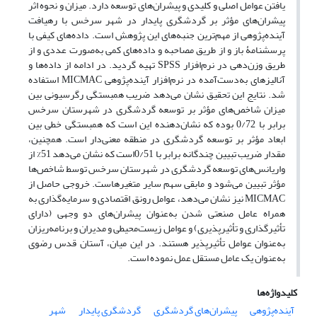
یافتن عوامل اصلی و کلیدی و پیشران‌های توسعه دارد. میزان و نحوه اثر
پیشران‌های مؤثر بر گردشگری پایدار در شهر سرخس با رهیافت
آینده‌پژوهی از مهم‌ترین جنبه‌های این پژوهش است. داده‌های کیفی با
پرسشنامۀ باز و از طریق مصاحبه و داده‌های کمی به‌صورت عددی و از
طریق وزن‌دهی در نرم‌افزار SPSS تهیه گردید. در ادامه از داده‌ها و
آنالیزهای به‌دست‌آمده در نرم‌افزار آینده‌پژوهی MICMAC استفاده
شد. نتایج این تحقیق نشان می‌دهد ضریب همبستگی رگرسیونی بین
میزان شاخص‌های مؤثر بر توسعه گردشگری در شهرستان سرخس
برابر با 0/72 بوده که نشان‌دهنده این است که همبستگی خطی بین
ابعاد مؤثر بر توسعه گردشگری در منطقه معنی‌دار است. همچنین،
مقدار ضریب تبیین چندگانه برابر با 0/51است که نشان‌ می‌دهد 51% از
واریانس‌های توسعه گردشگری در شهرستان سرخس توسط شاخص‌ها
مؤثر تبیین می‌شود و مابقی سهم سایر متغیرهاست. خروجی حاصل از
MICMAC نیز نشان می‌دهد، عوامل رونق اقتصادی و سرمایه‌گذاری به
همراه عامل صنعتی شدن به‌عنوان پیشران‌های دو وجهی (دارای
تأثیرگذاری و تأثیرپذیری) و عوامل زیست‌محیطی و مدیران و برنامه‌ریزان
به‌عنوان عوامل تأثیرپذیر هستند. در این میان، آستان قدس رضوی
به‌عنوان یک عامل مستقل عمل نموده است.
کلیدواژه‌ها
آینده‌پژوهی
پیشران‌های گردشگری
گردشگری پایدار
شهر