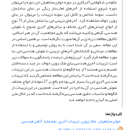
علاوه بر شکوفایی آجرکاری در دوره خوارزمشاهیان، این دوره را می‌توان
دوره شروع استفاده از آجرهای لعاب‌دار رنگی در نمای ساختمان
دانست. نمونه شاخص و کامل این نمونه تزیینات را می‌توان در بنای
زوزن خواف مشاهده کرد. آجرهای تزیینی این بنا شامل بیش از 75 نوع
از انواع چینش‌های آجری مختلف و تراش‌های آجری متنوع با نقوش
هندسی، گیاهی و کتیبه می‌باشد که علی‌رغم اهمیت آن در هنر اسلامی،
تاکنون مطالعات زیادی بر آن‌ها صورت نگرفته است. بر همین اساس در
این مقاله، سعی بر آن شده است تا به روش توصیفی و با استفاده از
مطالعات میدانی و کتابخانه‌ای آجرهای تزیینی با نقوش هندسی این بنا
مورد مطالعه قرار گیرد. این پژوهش درصدد پاسخگویی به سوالات زیر
است: تزیینات آجری هندسی بنای ملک زوزن خواف، در چند دسته قابل
تقسیم بندی هستند؟ از چه الگوها و تناسبات هندسی، در این تزیینات
بهره گرفته شده است؟ براساس این مطالعه مشخص گردید که تزیینات
هندسی آجری این بنا بسیار غنی بوده و بالغ بر 27 نمونه از انواع مختلف
نقوش هندسی در آن به اجرا در آمده است. همچنین در این تزیینات از
الگوها و تناسبات دقیق هندسی بهره گرفته شده است که در خلال متن
اصلی به آنها پرداخته خواهد شد.
کلیدواژه‌ها
خوارزمشاهیان . ملک زوزن. تزیینات آجری. نقشمایه. آنالیز هندسی