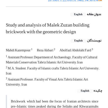
20.1001.1.22516131.1402.14.50.6.4
عنوان مقاله
English
Study and analysis of Malek Zuzan building
brickwork with the geometric design
نویسندگان
English
1
2
3
Mahdi Kazempour
Reza Akbari
Abolfazl Abdolahi Fard
1
Assistant Professor, Department of Archaeology. Faculty of Cultural
Materials Conservation, Tabriz Islamic Art University.Iran
2
M.A. Student. Faculty of Islamic crafts, Tabriz Islamic Art University.
Iran
3
Assistant Professor. Faculty of Visual Arts, Tabriz Islamic Art
University. Iran
چکیده
English
Brickwork, which had been the focus of Iranian architects since
pre-Islamic times, peaked during the Seljuks and Khwarazmahs