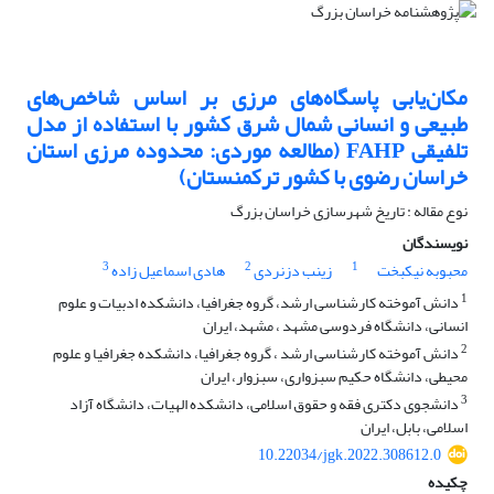
مکان‌یابی پاسگاه‌های مرزی بر اساس شاخص‌های
طبیعی و انسانی شمال شرق کشور با استفاده از مدل
تلفیقی FAHP (مطالعه موردی: محدوده مرزی استان
خراسان رضوی با کشور ترکمنستان)
نوع مقاله : تاریخ شهرسازی خراسان بزرگ
نویسندگان
3
2
1
محبوبه نیکبخت
زینب دزنردی
هادی اسماعیل زاده
1
دانش آموخته کارشناسی ارشد، گروه جغرافیا، دانشکده ادبیات و علوم
انسانی، دانشگاه فردوسی مشهد ، مشهد، ایران
2
دانش آموخته کارشناسی ارشد ، گروه جغرافیا، دانشکده جغرافیا و علوم
محیطی، دانشگاه حکیم سبزواری، سبزوار، ایران
3
دانشجوی دکتری فقه و حقوق اسلامی، دانشکده الهیات، دانشگاه آزاد
اسلامی، بابل، ایران
10.22034/jgk.2022.308612.0
چکیده