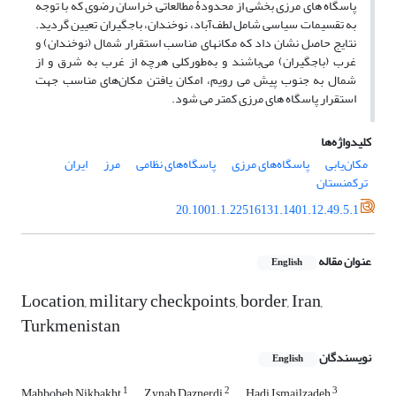
پاسگاه­ های مرزی بخشی از محدودۀ مطالعاتی خراسان رضوی که با توجه
به تقسیمات سیاسی شامل لطف‌آباد، نوخندان، باجگیران تعیین گردید.
نتایج حاصل نشان داد که مکان­های مناسب استقرار شمال (نوخندان) و
غرب (باجگیران) می‌باشند و به‌طورکلی هرچه از غرب به شرق و از
شمال به جنوب پیش می­ رویم، امکان یافتن مکان‌های مناسب جهت
استقرار پاسگاه­ های مرزی کمتر می ­شود.
کلیدواژه‌ها
مکان‌یابی
پاسگاه‌های مرزی
پاسگاه‌های نظامی
مرز
ایران
ترکمنستان
20.1001.1.22516131.1401.12.49.5.1
عنوان مقاله
English
Location, military checkpoints, border, Iran,
Turkmenistan
نویسندگان
English
1
2
3
Mahbobeh Nikbakht
Zynab Daznerdi
Hadi Ismailzadeh