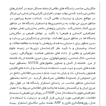
مکان‌یابی مناسب پاسگاه ­های نظامی ازجمله مسائل مهم در آمایش‌های
دفاعی می­ باشد که می­ تواند موجب افزایش کارایی و اثربخشی این مراکز
در مواقع بحران و تهدیدات نظامی گردد. شناخت محیط پیرامون در
مناطق مرزی می­ تواند به برنامه‌ریزی‌ها و استقرار پاسگاه­ ها در مناطق
مرزی کمک شایانی کند. بنابراین پژوهش حاضر به ارزیابی نقش عوامل
جغرافیایی (انسانی و طبیعی) با تأکید بر عوامل طبیعی بر مکان‌یابی
پاسگاه ­ها در مناطق مرزی لطف‌آباد، نوخندان و باجگیران می­ پردازد و
بدین منظور برای دستیابی به هدف پژوهش با توجه به مطالعه مقالات و
اسناد پیشینیان و با تأیید نظر کارشناسان ذی‌ربط در زمینه علوم
جغرافیایی و نظامی از داده­ های مختلفی همانند، توپوگرافی، زمین­
شناسی، خاک­ شناسی، ژئومورفولوژی، سیل­ خیزی، فاصله از راه، فاصله
از مرز، فاصله از گسل و تصاویر ماهواره­ای ASTER به‌منظور تهیه
نقشه­ های شیب و جهت شیب، استفاده شده است و از داده­ های اقلیمی
همچون یخبندان، باد و باران به جهت عدم دسترسی اطلاعاتی جامع در
این خصوص از محدودۀ مطالعاتی صرف‌نظر گردید. در ادامه به‌منظور
شناسایی مناطق مناسب در راستای استقرار پاسگاه­ ها در طول نوار
مرزی ایران و ترکمنستان نقشه­ ها و لایه­ های اطلاعاتی مربوط به ۱۱ معیار
جغرافیایی فوق با استفاده از مدل FAHP در رویکردی تلفیقی با سیستم
اطلاعات جغرافیایی مورد ارزیابی قرار گرفت و درنهایت با استفاده از
مدل روی‌هم‌گذاری فازی و AHP نقشه نهایی مکان­های استقرار بهینه