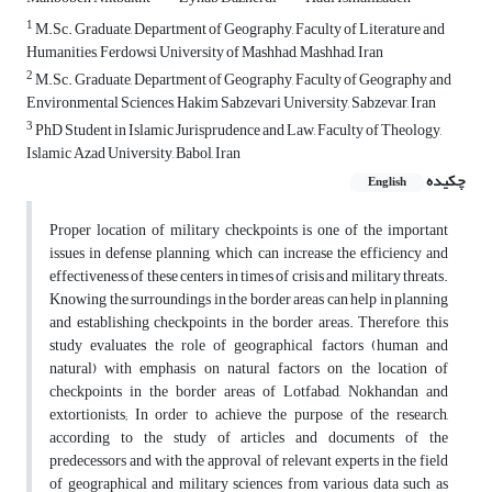
1
M.Sc. Graduate, Department of Geography, Faculty of Literature and
Humanities, Ferdowsi University of Mashhad, Mashhad, Iran
2
M.Sc. Graduate, Department of Geography, Faculty of Geography and
Environmental Sciences, Hakim Sabzevari University, Sabzevar, Iran
3
PhD Student in Islamic Jurisprudence and Law, Faculty of Theology,
Islamic Azad University, Babol, Iran
چکیده
English
Proper location of military checkpoints is one of the important
issues in defense planning, which can increase the efficiency and
effectiveness of these centers in times of crisis and military threats.
Knowing the surroundings in the border areas can help in planning
and establishing checkpoints in the border areas. Therefore, this
study evaluates the role of geographical factors (human and
natural) with emphasis on natural factors on the location of
checkpoints in the border areas of Lotfabad, Nokhandan and
extortionists; In order to achieve the purpose of the research,
according to the study of articles and documents of the
predecessors and with the approval of relevant experts in the field
of geographical and military sciences from various data such as