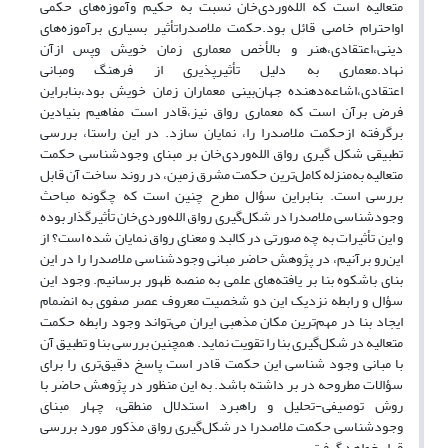
متعالیه است که الله‌وردی‌خان نسبت به حکیم وآموزه‌های حکمی
اواحترام خاصی قائل بود.حکمت ملاصدراتأثیر بسیاری برآموزه‌های
دینی،اعتقادی،هنر و بالأخص معماری زمان خویش وپس ازآن
نهاد.معماری به دلیل تأثیرپذیری از فرهنگ ومبانی
اعتقادی،اشاعه‌دهنده جهان‌بینی معماران زمان خویش بود،بنابراین
فرض برآن است که معماری رواق نیز،قادر است مفاهیم بنیادین
برگرفته ازحکمت ملاصدرا را، نمایان سازد. در این راستا، بررسی
تطبیقی شکل گیری رواق الله‌وردی‌خان بر مبنای وجودشناسی حکمت
متعالیه به‌منزله کامل‌ترین حکمت مشرق زمین، در روند ساخت آن قابل
‌بررسی است. بنابراین سؤال مطرح چنین است که چگونه مباحث
وجودشناسی ملاصدرا در شکل‌گیری رواق الله‌وردی‌خان تأثیرگذار بوده
و این تأثیرات به چه صورتی در کالبد و معنای رواق نمایان شده است؟ از
این‌رو برآنیم، در پژوهش حاضر مبانی وجودشناسی ملاصدرا را در این
بنای باشکوه بنا بر یافته‌های علمی به منصه ظهور برسانیم. وجود این
سؤال و رابطه نزدیک این دو شخصیت معروف عصر صفوی به انضمام
ایجاد بنا در مهم‌ترین مکان مذهبی ایران می‌تواند وجود رابطه حکمت
متعالیه در شکل‌گیری بنا را تقویت نماید. همچنین بررسی بنا و تطبیق آن
با مبانی وجود شناسی این حکمت قادر است پاسخ دقیق‌تری را برای
سؤالات مطروحه در بر داشته باشد. به این منظور در پژوهش حاضر با
روش توصیفی-تحلیل و راهبرد استدلال منطقی، چهار مبنای
وجودشناسی حکمت ملاصدرا در شکل‌گیری رواق مذکور مورد بررسی
قرار خواهد گرفت.