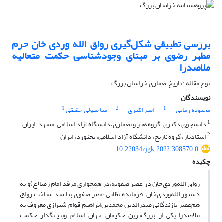
بررسی تطبیقی شکل‌گیری رواق الله وردی خان حرم
مطهر رضوی بر مبنای وجودشناسی حکمت متعالیه
ملاصدرا
نوع مقاله : تاریخ معماری خراسان بزرگ
نویسندگان
1
2
1
محبوبه زمانی
امیر اکبری
منا متولی حقیقی
1
دانشجوی دکتری، گروه هنر و معماری، دانشگاه آزاد اسلامی، مشهد، ایران
2
استادیار، گروه تاریخ، دانشگاه آزاد اسلامی، بجنورد، ایران
10.22034/jgk.2022.308570.0
چکیده
رواق الله‌وردی‌خان در عصر صفویه،در همجواری مرقد امام رضا(ع)و به
دستور الله‌وردی‌خان، فرمانده نظامی عصر صفوی بنا شد. ساخت رواق
هم‌عصر بازندگانی صدرالدین محمد‌بن‌ابراهیم قوام شیرازی معروف به
ملاصدرا،یکی از بزرگ‌ترین حکیمان جهان اسلام وبنیانگذار حکمت