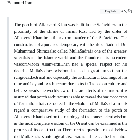
Bojnourd, Iran
چکیده
English
The porch of AllahverdiKhan was built in the Safavid era,in the
proximity of the shrine of Imam Reza and by the order of
AllahverdiKhan,the military commander of the Safavid era.The
construction of a porch contemporary with the life of Ṣadr ad-Dīn
Muḥammad Shīrāzī,also called MullāṢadrā,is one of the greatest
scientists of the Islamic world and the founder of transcendent
wisdom,whom AllahverdiKhan had a special respect for his
doctrine.MullaSadra's wisdom has had a great impact on the
religious,doctrinal and especially the architectural teachings of his
time and beyond. Architecture,due to its influence on culture and
beliefs,spreads the worldview of the architects of its time,so it is
assumed that porch architecture is able to reveal the basic concepts
of formation that are rooted in the wisdom of MullaSadra.In this
regard a comparative study of the formation of the porch of
AllahverdiKhan,based on the ontology of the transcendent wisdom
as the most complete wisdom of the Orient, can be examined in the
process of its construction.Therefore,the question raised is:How
did MullaSadra's ontological discussions influence the formation