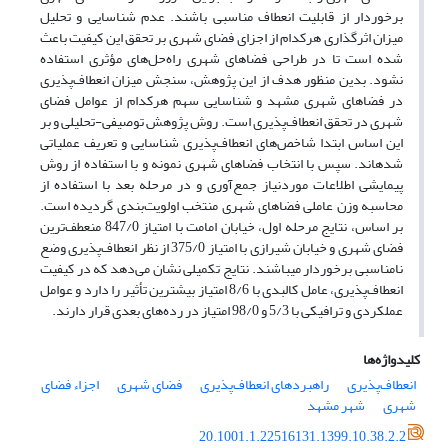
برخوردار از قابلیت انعطاف مناسبی باشند. عدم شناسایی و تحلیل
میزان اثرگذاری هرکدام از اجزای فضای شهری بر تحقق این کیفیت باعث
شده است تا در طراحی فضاهای شهری راه‌حل‌های مؤثری استفاده
نشود. بدین منظور هدف از این پژوهش، سنجش میزان انعطاف‌پذیری
در فضاهای شهری مشهد و شناسایی سهم هرکدام از عوامل فضای
شهری در تحقق انعطاف‌پذیری است. روش پژوهش توصیفی-تحلیلی و بر
این اساس ابتدا شاخص‌های انعطاف‌پذیری شناسایی و تعریف عملیاتی
شده­اند. سپس با انتخاب فضاهای شهری نمونه و با استفاده از روش
پیمایشی اطلاعات موردنیاز جمع‌آوری و در مرحله بعد با استفاده از
محاسبه وزن عاملی فضاهای شهری منتخب اولویت‌بندی گردیده است.
بر اساس، نتایج مرحله اول، خیابان امامت با امتیاز 847/0 منعطف‌ترین
فضای شهری و خیابان شیرازی با امتیاز 375/0 از نظر انعطاف‌پذیری وضع
نامناسبی برخوردار می­باشند. نتایج تکمیلی نشان می‌دهد که در کیفیت
انعطاف‌پذیری، عامل کالبدی با 8/6 امتیاز بیشترین تأثیر را دارد و عوامل
عملکردی و ترافیکی با 5/3 و 98/0 امتیاز در رده‌های بعدی قرار دارند.
کلیدواژه‌ها
انعطاف‌پذیری
راهبردهای انعطاف‌پذیری
فضای شهری
اجزاء فضای
شهری
شهر مشهد
20.1001.1.22516131.1399.10.38.2.2