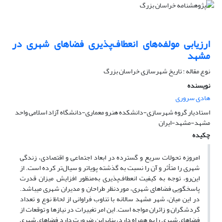
ارزیابی مولفه‌های انعطاف‌پذیری فضاهای شهری در
مشهد
نوع مقاله : تاریخ شهرسازی خراسان بزرگ
نویسنده
هادی سروری
استادیار گروه شهرسازی-دانشکده هنرو معماری-دانشگاه آزاد اسلامی واحد
مشهد-مشهد-ایران
چکیده
امروزه تحولات سریع و گسترده در ابعاد اجتماعی و اقتصادی، زندگی
شهری را متأثر و آن را نسبت به گذشته پویاتر و سیال‌تر کرده است. از
این‌رو، توجه به کیفیت انعطاف‌پذیری به‌منظور افزایش میزان قدرت
پاسخگویی فضاهای شهری، موردنظر طراحان و مدیران شهری می­باشد.
در این میان، شهر مشهد سالانه با تناوب فراوانی از لحاظ نوع و تعداد
گردشگران و زائران مواجه است. این امر تغییرات در نیازها و توقعات از
فضاهای شهری را به همراه دارد، بنابراین ضرورت دارد فضاهای شهری