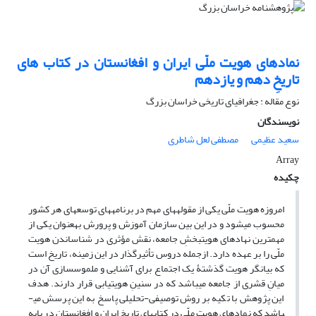
نمادهای هویت ملّی ایران و افغانستان در کتاب های
تاریخِ دهم و یازدهم
نوع مقاله : جغرافیای تاریخی خراسان بزرگ
نویسندگان
سعید عظیمی
مصطفی لعل شاطری
Array
چکیده
امروزه هویت ملّی یکی از مقوله­های مهم در برنامه­های توسعه­ای هر کشور
محسوب می­شود و در این بین سازمان آموزش و پرورش به­عنوان یکی از
مهم­ترین نهادهای هویت­بخشِ جامعه، نقش مؤثری در شناساندن هویت
ملّی را بر عهده دارد. ازجمله دروس تأثیرگذار در این زمینه، تاریخ است
که بیانگر هویت گذشتۀ یک اجتماع برای آشنایی و ملموس­سازی آن در
میانِ قشری از جامعه می­باشد که در سنینِ هویت­یابی قرار دارند. هدف
این پژوهش با تکیه بر روش توصیفی-تحلیلی پاسخ به این پرسش می­
باشد که نمادهای هویت ملّی در کتاب­های تاریخ ایران و افغانستان در پایه