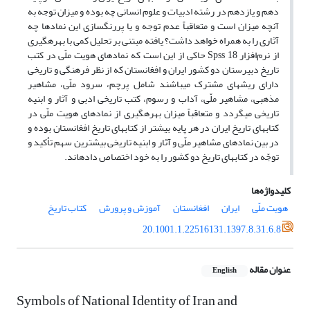
دهم و یازدهم در رشته ادبیات و علوم انسانی چه بوده و میزان توجه به
آن‏چه میزان است و متعاقباً عدم توجه و یا پررنگ­سازی این نمادها چه
آثاری را به همراه خواهد داشت؟ یافته مبتنی بر تحلیل کمی با بهره­گیری
از نرم‌افزار Spss 18 حاکی از این است که نمادهای هویت ملّی در کتب
تاریخ دبیرستان دو کشور ایران و افغانستان که از نظر فرهنگی و تاریخی
دارای ریشه­ای مشترک می­باشند شامل پرچم، سرود ملّی، مشاهیر
مذهبی، مشاهیر ملّی، آداب و رسوم، کتب تاریخی ادبی و آثار و ابنیه
تاریخی می­گردد و متعاقباً میزان بهره­گیری از نمادهای هویت ملّی در
کتاب­های تاریخ ایران در هر پایه بیش­تر از کتاب­های تاریخ افغانستان بوده و
در بین نمادهای مشاهیر ملّی و آثار و ابنیه تاریخی بیش­ترین سهم تأکید و
توجّه در کتاب­های تاریخ دو کشور را به خود اختصاص داده­اند.
کلیدواژه‌ها
هویت ملّی
ایران
افغانستان
آموزش و پرورش
کتاب تاریخ
20.1001.1.22516131.1397.8.31.6.8
عنوان مقاله
English
Symbols of National Identity of Iran and