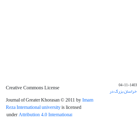
1403-11-04
Creative Commons License
خراسان بزرگ در
Journal of Greater Khorasan
Imam
© 2011 by
Reza International university
is licensed
l
under
Attribution 4.0 Internationa