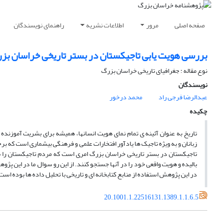
صفحه اصلی
مرور
اطلاعات نشریه
راهنمای نویسندگان
بررسی هویت یابی تاجیکستان در بستر تاریخی خراسان بز
نوع مقاله : جغرافیای تاریخی خراسان بزرگ
نویسندگان
عبدالرضا فرجی راد
محمد درخور
چکیده
تاریخ به عنوان آئینه ی تمام نمای هویت انسانها، همیشه برای بشریت آموزند
زبانان و به ویژه تاجیک ها یادآور افتخارات علمی و فرهنگی بیشماری است که بر
تاجیکستان در بستر تاریخی خراسان بزرگ امری است که مردم تاجیکستان را به یا
بالیده و هویت واقعی خود را در آنها جستجو کنند. از این رو سوال ما در این پ
در این پژوهش استفاده از منابع کتابخانه ای و تاریخی با تحلیل داده ها بوده است
20.1001.1.22516131.1389.1.1.6.5