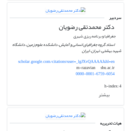
سردبیر
دکتر محمدتقی رضویان
جغرافیا و برنامه ریزی شهری
استاد گروه جغرافیای انسانی و آمایش، دانشکده علوم زمین، دانشگاه
شهید بهشتی، تهران، ایران
scholar.google.com/citations?user=_lgJXvQAAAAJ&hl=en
sbu.ac.ir
m-razavian
0000-0001-6759-6054
h-index:
4
بیشتر
هیات تحریریه