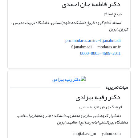
دکتر فاطمه جان احمدی
تاریخ اسلام
استاد تمام گروه تاریخ دانشکده علوم انسانی . دانشگاه تربیت مدرس .
تهران. ایران
pro.modares.ac.ir/~f.janahmadi
modares.ac.ir
f.janahmadi
0000-0003-4609-2011
هیات تحریریه
دکتر رقیه بهزادی
فرهنگ و زبان های باستانی
دانشیار گروه شهرسازی و معماری، دانشکده هنر و معماری اسلامی،
دانشگاه بین‌المللی امام رضا (ع)، مشهد، ایران
yahoo.com
mojtabavi_m