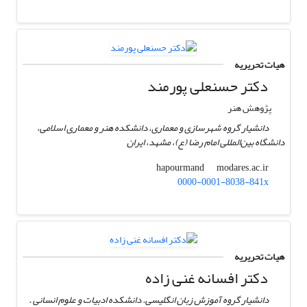
هیات تحریریه
دکتر حسنعلی پورمند
پژوهش هنر
دانشیار گروه شهرسازی و معماری، دانشکده هنر و معماری اسلامی،
دانشگاه بین‌المللی امام رضا (ع)، مشهد، ایران
modares.ac.ir
hapourmand
0000-0001-8038-841x
هیات تحریریه
دکتر افسانه غنی زاده
دانشیار گروه آموزش زبان انگلیسی. دانشکده ادبیات و علوم انسانی .