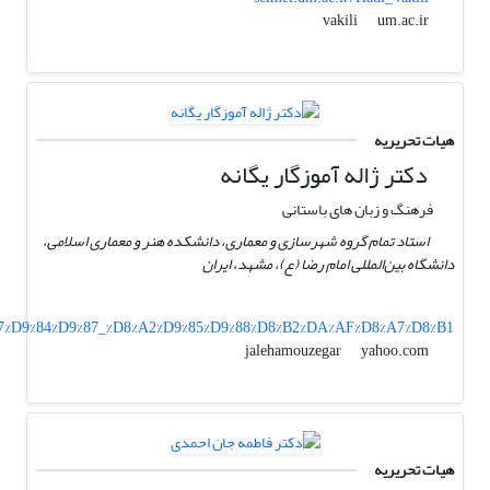
um.ac.ir
vakili
هیات تحریریه
دکتر ژاله آموزگار یگانه
فرهنگ و زبان های باستانی
استاد تمام گروه شهرسازی و معماری، دانشکده هنر و معماری اسلامی،
دانشگاه بین‌المللی امام رضا (ع)، مشهد، ایران
8%A7%D9%84%D9%87_%D8%A2%D9%85%D9%88%D8%B2%DA%AF%D8%A7%D8%B1
yahoo.com
jalehamouzegar
هیات تحریریه