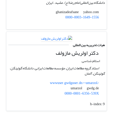
دانشگاه بین المللی امام رضا(ع). مشهد . ایران
yahoo.com
ghanizadeafsane
0000-0003-1649-1556
هیات تحریریه بین المللی
دکتر اولریش مازولف
اسلام شناسی
استاد گروه مطالعات ایران، مؤسسه مطالعات ایرانی، دانشگاه گوتینگن،
گوتینگن، آلمان
wwwuser.gwdguser.de/~umarzol/
gwdg.de
umarzol
0000-0001-6356-539X
h-index:
9