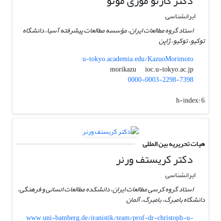
دکتر کازئو موری موتو
ایرانشناسی
استاد گروه مطالعات ایران، مؤسسه مطالعات پیشرفته آسیا، دانشگاه
توکیو، توکیو، ژاپن
u-tokyo.academia.edu/KazuoMorimoto
ioc.u-tokyo.ac.jp
morikazu
0000-0003-2298-7398
h-index:
6
هیات تحریریه بین المللی
دکتر کریستف ورنر
ایرانشناسی
استاد گروه کرسی مطالعات ایران، دانشکده مطالعات انسانی و فرهنگی،
دانشگاه بامبرگ، بامبرگ، آلمان
www.uni-bamberg.de/iranistik/team/prof-dr-christoph-u-