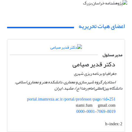
اعضای هیات تحریریه
مدیر مسئول
دکتر قدیر صیامی
جغرافیا و برنامه ریزی شهری
استادیار گروه شهرسازی و معماری، دانشکده هنر و معماری اسلامی،
دانشگاه بین‌المللی امام رضا (ع)، مشهد، ایران
portal.imamreza.ac.ir/portal/professor/page/?id=251
gmail.com
siami.fum
0000-0001-7069-8019
h-index:
2