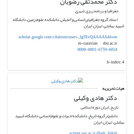
دکتر محمدتقی رضویان
جغرافیا و برنامه ریزی شهری
استاد گروه جغرافیای انسانی و آمایش، دانشکده علوم زمین، دانشگاه
شهید بهشتی، تهران، ایران
scholar.google.com/citations?user=_lgJXvQAAAAJ&hl=en
sbu.ac.ir
m-razavian
0000-0001-6759-6054
h-index:
4
هیات تحریریه
دکتر هادی وکیلی
تاریخ، ایران دوره اسلامی
دانشیار گروه تاریخ، دانشکده ادبیات و علوم انسانی، دانشگاه شهید
بهشتی، تهران، ایران
scimet.um.ac.ir/Hadi_Vakili