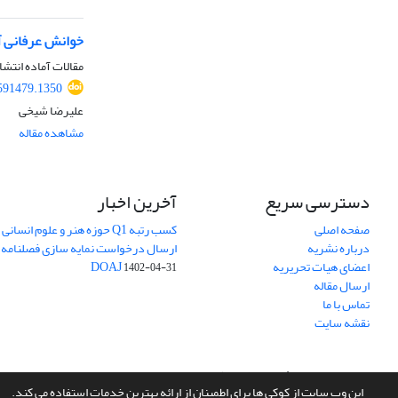
خوانش عرفانی آ
مقالات آماده انتشا
591479.1350
علیرضا شیخی
مشاهده مقاله
دسترسی سریع
آخرین اخبار
صفحه اصلی
کسب رتبه Q1 حوزه هنر و علوم انسانی
درباره نشریه
ارسال درخواست نمایه سازی فصلنامه 
اعضای هیات تحریریه
DOAJ
1402-04-31
ارسال مقاله
تماس با ما
نقشه سایت
سامانه مدیریت نشریات علمی.
طراحی و پیاده سازی از
سیناوب
این وب سایت از کوکی ها برای اطمینان از ارائه بهترین خدمات استفاده می کند.