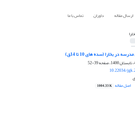
ارسال مقاله
داوران
تماس با ما
خارا
سه در بخارا (سده های 10 تا 14ق)
39-52
10.22034/jgk.
ی
اصل مقاله
1004.33 K