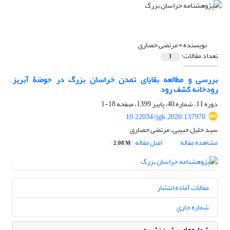
نویسنده =
مرتضی حصاری
تعداد مقالات:
1
بررسی و مطالعه بقایای تمدن خراسان بزرگ در حوضۀ آبریز
رودخانه کشف رود
دوره 11، شماره 40، پاییز 1399، صفحه
18-1
10.22034/jgk.2020.137970
سید خلیل حبیبی، مرتضی حصاری
مشاهده مقاله
اصل مقاله
2.08 M
مقالات آماده انتشار
شماره جاری
شماره‌های پیشین نشریه