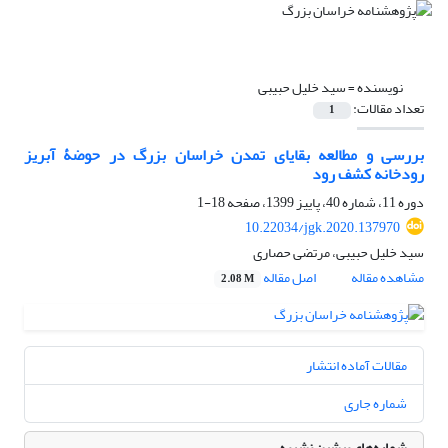
نویسنده =
سید خلیل حبیبی
تعداد مقالات:
1
بررسی و مطالعه بقایای تمدن خراسان بزرگ در حوضۀ آبریز
رودخانه کشف رود
دوره 11، شماره 40، پاییز 1399، صفحه
18-1
10.22034/jgk.2020.137970
سید خلیل حبیبی، مرتضی حصاری
مشاهده مقاله
اصل مقاله
2.08 M
مقالات آماده انتشار
شماره جاری
شماره‌های پیشین نشریه