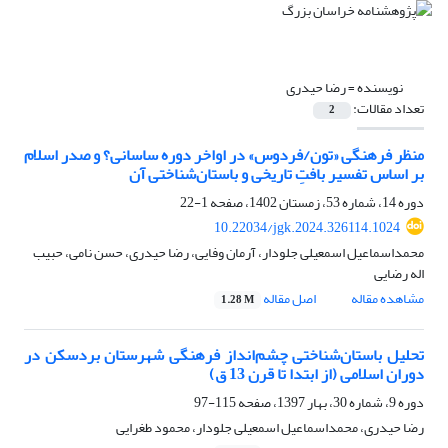
نویسنده =
رضا حیدری
تعداد مقالات:
2
منظر فرهنگی «تون/فردوس» در اواخر دوره ساسانی؟ و صدر اسلام
بر اساس تفسیر بافتِ تاریخی و باستان‌شناختی آن
دوره 14، شماره 53، زمستان 1402، صفحه
1-22
10.22034/jgk.2024.326114.1024
محمداسماعیل اسمعیلی جلودار، آرمان وفایی، رضا حیدری، حسن نامی، حبیب
اله رضایی
مشاهده مقاله
اصل مقاله
1.28 M
تحلیل باستان‌شناختی چشم‌انداز فرهنگی شهرستان بردسکن در
دوران اسلامی (از ابتدا تا قرن 13 ق)
دوره 9، شماره 30، بهار 1397، صفحه
115-97
رضا حیدری، محمداسماعیل اسمعیلی جلودار، محمود طغرایی