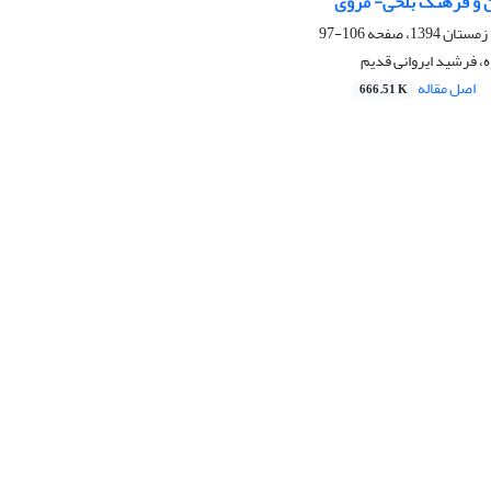
ن و فرهنگ بلخی- مروی
106-97
، فرشید ایروانی قدیم
اصل مقاله
666.51 K