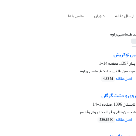
ارسال مقاله
داوران
تماس با ما
د طهماسبی زاوه
مین توکریش
14-1
م، حسن طلایی، حامد طهماسبی زاوه
اصل مقاله
4.32 M
وی و دشت گرگان
1-14
، حسن طلایی، فرشید ایروانی قدیم
اصل مقاله
529.86 K